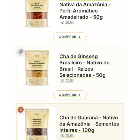
Nativa da Amazônia -
Perfil Aromático
Amadeirado - 50g
R$ 36,90
COMPRAR
2
Chá de Ginseng
Brasileiro - Nativo do
Brasil - Raízes
Selecionadas - 50g
R$ 32,90
COMPRAR
3
Chá de Guaraná - Nativo
da Amazônia - Sementes
Inteiras - 100g
R$ 38,90