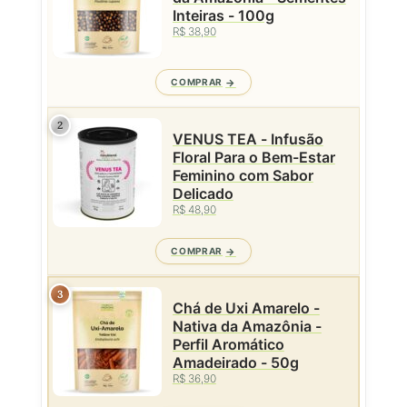
Inteiras - 100g
R$ 38,90
COMPRAR
2
VENUS TEA - Infusão
Floral Para o Bem-Estar
Feminino com Sabor
Delicado
R$ 48,90
COMPRAR
3
Chá de Uxi Amarelo -
Nativa da Amazônia -
Perfil Aromático
Amadeirado - 50g
R$ 36,90