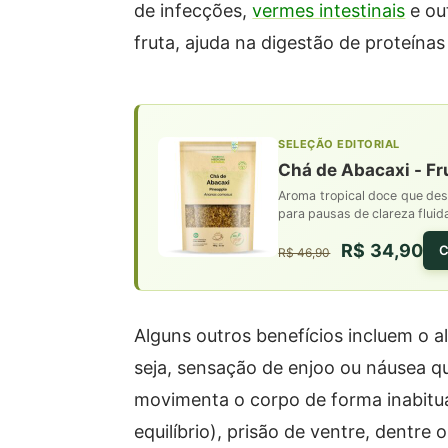
de infecções,
vermes intestinais
e ou
fruta, ajuda na digestão de proteína
SELEÇÃO EDITORIAL
Chá de Abacaxi - Fr
Aroma tropical doce que despe
para pausas de clareza fluid
R$ 34,90
C
R$ 46,90
Alguns outros benefícios incluem o a
seja, sensação de enjoo ou náusea q
movimenta o corpo de forma inabitua
equilíbrio), prisão de ventre, dentr