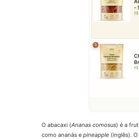
Am
-
R$
3
Ch
Br
R$
O abacaxi (
Ananas comosus
) é a fr
como ananás e
pineapple
(inglês). 