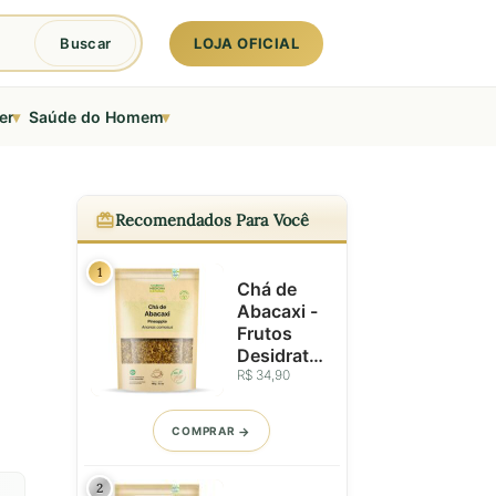
LOJA OFICIAL
Buscar
▾
▾
er
Saúde do Homem
Recomendados Para Você
1
Chá de
Abacaxi -
Frutos
Desidrata
dos em
R$ 34,90
Grânulos -
a
100g
COMPRAR
2