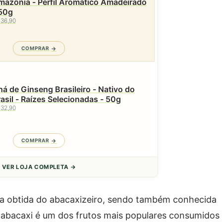
azônia - Perfil Aromático Amadeirado
 50g
 36,90
COMPRAR
á de Ginseng Brasileiro - Nativo do
asil - Raízes Selecionadas - 50g
 32,90
COMPRAR
VER LOJA COMPLETA →
uta obtida do abacaxizeiro, sendo também conhecida
O abacaxi é um dos frutos mais populares consumidos