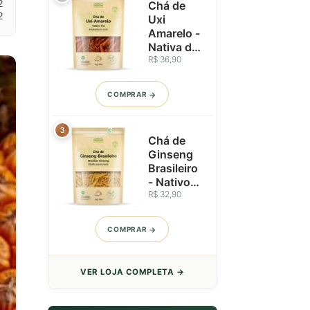
2
Chá de
2
Uxi
Amarelo -
Nativa da
Amazônia
R$ 36,90
- Perfil
Aromático
COMPRAR
Amadeira
do - 50g
3
Chá de
Ginseng
Brasileiro
- Nativo
do Brasil -
R$ 32,90
Raízes
Seleciona
COMPRAR
das - 50g
VER LOJA COMPLETA →