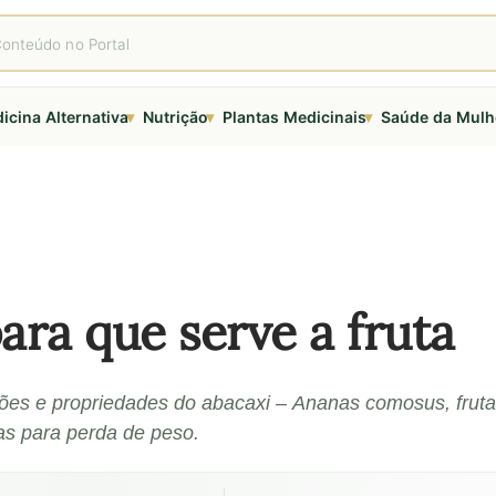
▾
▾
▾
icina Alternativa
Nutrição
Plantas Medicinais
Saúde da Mulh
ara que serve a fruta
ações e propriedades do abacaxi – Ananas comosus, frut
as para perda de peso.