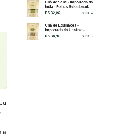
Chá de Sene - Importado da
Índia - Folhas Selecionadas
- 50g
R$ 32,90
VER →
Chá de Equinácea -
Importado da Ucrânia -
Infusão Intensa e Marcante
R$ 38,90
VER →
- 50g
a
 ou
e
o
ima