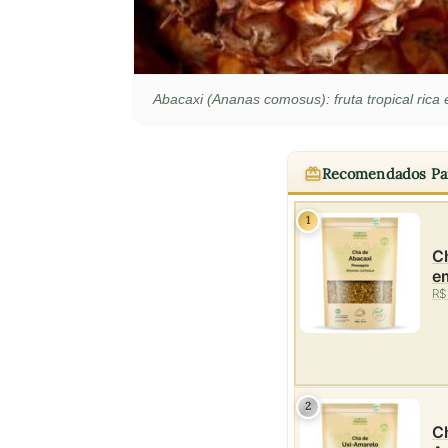
Abacaxi (Ananas comosus): fruta tropical rica
Recomendados Pa
1
Ch
e
R$
2
Ch