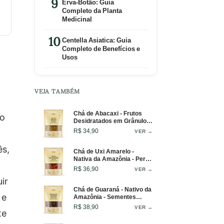
Erva-Botão: Guia
Completo da Planta
Medicinal
Centella Asiatica: Guia
Completo de Benefícios e
Usos
VEJA TAMBÉM
Chá de Abacaxi - Frutos
do
Desidratados em Grânulos
- 100g
R$ 34,90
VER →
ês,
Chá de Uxi Amarelo -
Nativa da Amazônia - Perfil
Aromático Amadeirado -
R$ 36,90
VER →
50g
ir
Chá de Guaraná - Nativo da
 e
Amazônia - Sementes
Inteiras - 100g
R$ 38,90
VER →
te