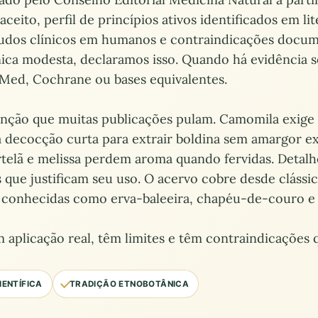
ceito, perfil de princípios ativos identificados em li
udos clínicos em humanos e contraindicações docu
ica modesta, declaramos isso. Quando há evidência só
Med, Cochrane ou bases equivalentes.
ção que muitas publicações pulam. Camomila exige i
sa decocção curta para extrair boldina sem amargor 
rtelã e melissa perdem aroma quando fervidas. Detal
s que justificam seu uso. O acervo cobre desde cláss
os conhecidas como erva-baleeira, chapéu-de-couro e
m aplicação real, têm limites e têm contraindicações
IENTÍFICA
TRADIÇÃO ETNOBOTÂNICA