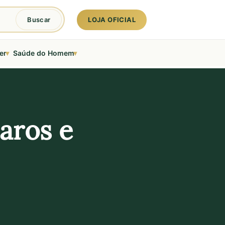
LOJA OFICIAL
Buscar
▾
▾
er
Saúde do Homem
aros e