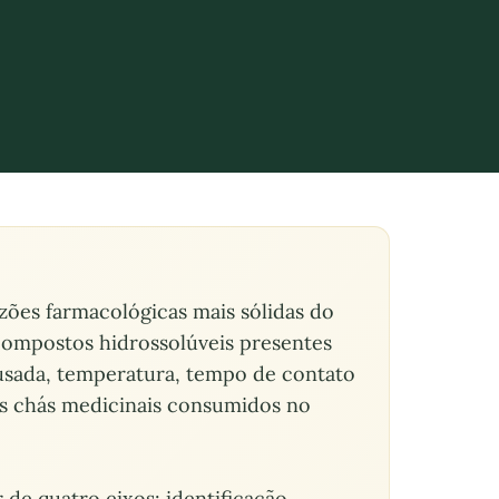
ões farmacológicas mais sólidas do
 compostos hidrossolúveis presentes
e usada, temperatura, tempo de contato
is chás medicinais consumidos no
 de quatro eixos: identificação