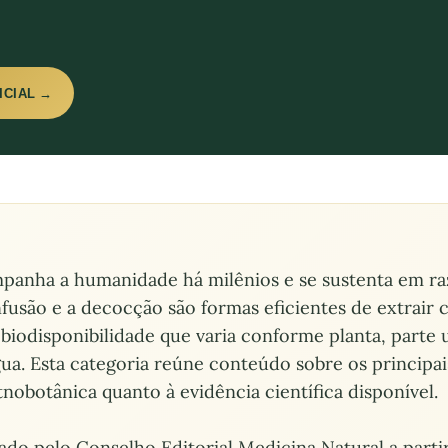
ICIAL →
panha a humanidade há milênios e se sustenta em raz
fusão e a decocção são formas eficientes de extrair
om biodisponibilidade que varia conforme planta, part
gua. Esta categoria reúne conteúdo sobre os principa
tnobotânica quanto à evidência científica disponível.
ado pelo Conselho Editorial Medicina Natural a partir