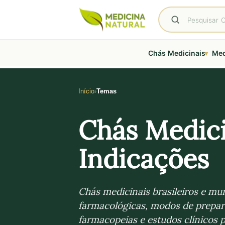
▾
Chás Medicinais
Med
Início
Temas
Chás Medici
Indicações
Chás medicinais brasileiros e m
farmacológicas, modos de preparo
farmacopeias e estudos clínicos