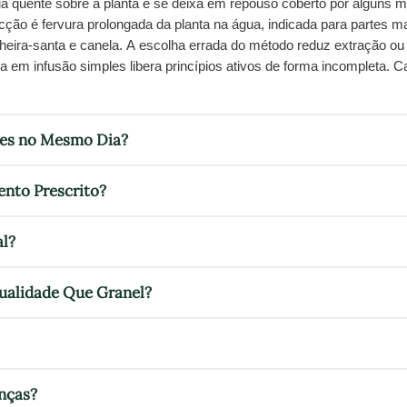
 quente sobre a planta e se deixa em repouso coberto por alguns min
ção é fervura prolongada da planta na água, indicada para partes m
eira-santa e canela. A escolha errada do método reduz extração ou
a em infusão simples libera princípios ativos de forma incompleta.
tes no Mesmo Dia?
nto Prescrito?
al?
alidade Que Granel?
nças?