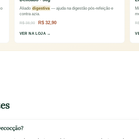
io
Aliado
digestiva
— ajuda na digestão pós-refeição e
Mi
contra azia.
mu
R$ 32,90
R$ 38,90
R$
VER NA LOJA →
V
tes
 Decocção?