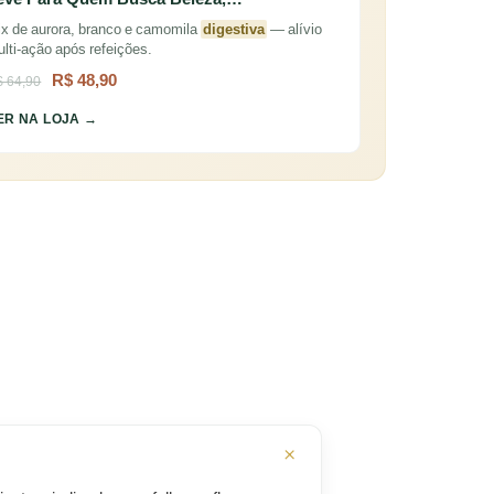
x de aurora, branco e camomila
digestiva
— alívio
lti-ação após refeições.
R$ 48,90
 64,90
ER NA LOJA →