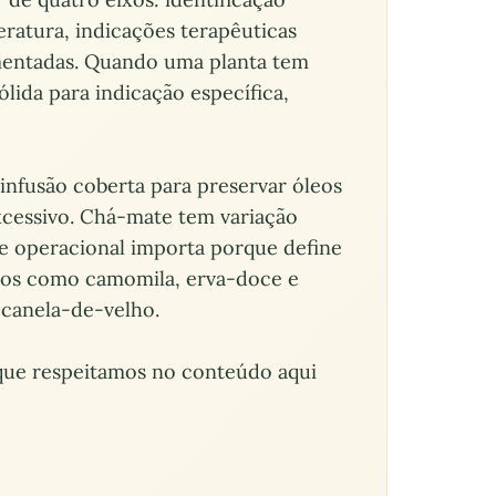
teratura, indicações terapêuticas
mentadas. Quando uma planta tem
lida para indicação específica,
nfusão coberta para preservar óleos
excessivo. Chá-mate tem variação
he operacional importa porque define
icos como camomila, erva-doce e
 canela-de-velho.
 que respeitamos no conteúdo aqui