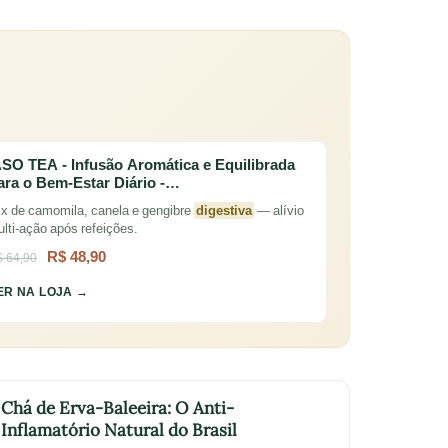
ASO TEA - Infusão Aromática e Equilibrada
ara o Bem-Estar Diário -…
x de camomila, canela e gengibre
digestiva
— alívio
lti-ação após refeições.
R$ 48,90
 64,90
ER NA LOJA →
Chá de Erva-Baleeira: O Anti-
Inflamatório Natural do Brasil