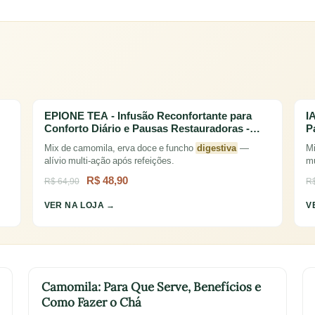
EPIONE TEA - Infusão Reconfortante para
I
Conforto Diário e Pausas Restauradoras -…
P
Mix de camomila, erva doce e funcho
digestiva
—
Mi
alívio multi-ação após refeições.
mu
R$ 48,90
R$ 64,90
R$
VER NA LOJA →
V
Camomila: Para Que Serve, Benefícios e
Como Fazer o Chá