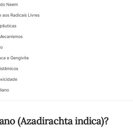
s do Neem
 aos Radicais Livres
apêuticas
 Mecanismos
lo
ca e Gengivite
Sistêmicos
oxicidade
diano
no (Azadirachta indica)?