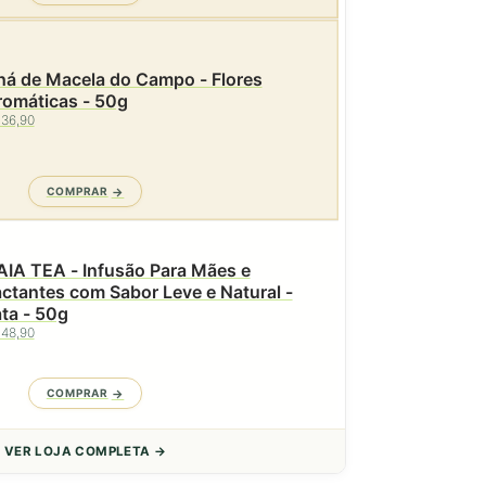
há de Macela do Campo - Flores
romáticas - 50g
 36,90
COMPRAR
AIA TEA - Infusão Para Mães e
ctantes com Sabor Leve e Natural -
ta - 50g
 48,90
COMPRAR
VER LOJA COMPLETA →