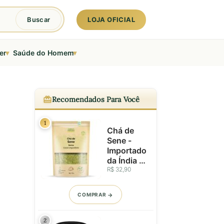
LOJA OFICIAL
Buscar
▾
▾
er
Saúde do Homem
Recomendados Para Você
1
Chá de
Sene -
Importado
da Índia -
Folhas
R$ 32,90
Seleciona
das - 50g
COMPRAR
2