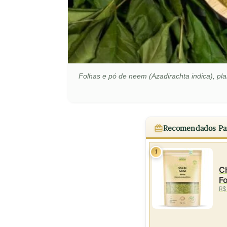
Folhas e pó de neem (Azadirachta indica), pla
Recomendados Pa
1
Ch
Fo
R$