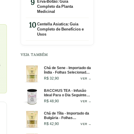
Erva-Botão: Guia
Completo da Planta
Medicinal
Centella Asiatica: Guia
Completo de Benefícios e
Usos
VEJA TAMBÉM
s
Chá de Sene - Importado da
Índia - Folhas Selecionadas
- 50g
R$ 32,90
VER →
BACCHUS TEA - Infusão
Ideal Para o Dia Seguinte
ou Após Grandes
R$ 48,90
VER →
Refeições - Lata - 50g
Chá de Tília - Importado da
Bulgária - Folhas
Aromáticas e Intensas -
R$ 42,90
VER →
50g