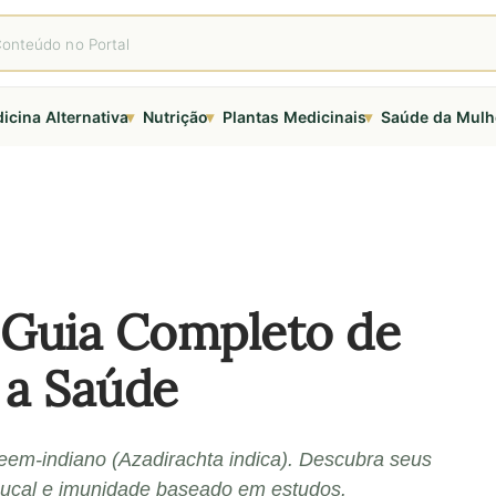
▾
▾
▾
icina Alternativa
Nutrição
Plantas Medicinais
Saúde da Mulh
 Guia Completo de
 a Saúde
eem-indiano (Azadirachta indica). Descubra seus
 bucal e imunidade baseado em estudos.