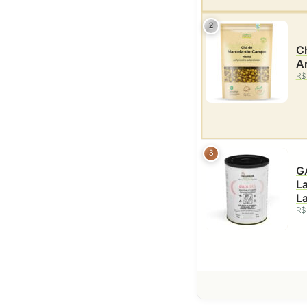
2
C
A
R$
3
G
La
La
R$