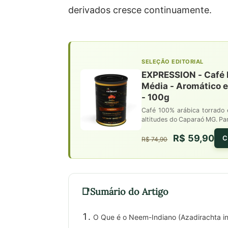
derivados cresce continuamente.
SELEÇÃO EDITORIAL
EXPRESSION - Café E
Média - Aromático 
- 100g
Café 100% arábica torrado 
altitudes do Caparaó MG. Pa
R$ 59,90
C
R$ 74,90
Sumário do Artigo
O Que é o Neem-Indiano (Azadirachta in