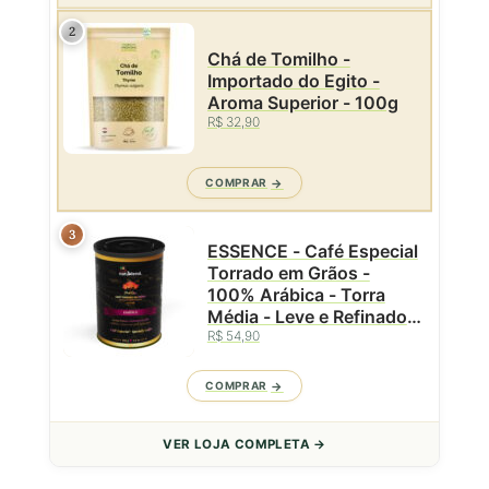
2
Chá de Tomilho -
Importado do Egito -
Aroma Superior - 100g
R$ 32,90
COMPRAR
3
ESSENCE - Café Especial
Torrado em Grãos -
100% Arábica - Torra
Média - Leve e Refinado -
Caparaó MG - Lata
R$ 54,90
Premium - Natublend -
100g
COMPRAR
VER LOJA COMPLETA →