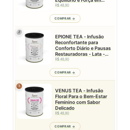
R$ 48,90
Cada Gole - Lata - 50g
COMPRAR
2
EPIONE TEA - Infusão
Reconfortante para
Conforto Diário e Pausas
Restauradoras - Lata -
50g
R$ 48,90
COMPRAR
3
VENUS TEA - Infusão
Floral Para o Bem-Estar
Feminino com Sabor
Delicado
R$ 48,90
COMPRAR