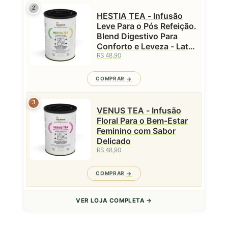
2
HESTIA TEA - Infusão
Leve Para o Pós Refeição.
Blend Digestivo Para
Conforto e Leveza - Lata
- 50g
R$ 48,90
COMPRAR
3
VENUS TEA - Infusão
Floral Para o Bem-Estar
Feminino com Sabor
Delicado
R$ 48,90
COMPRAR
VER LOJA COMPLETA →