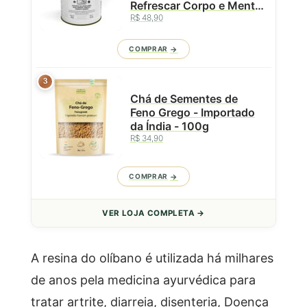
Refrescar Corpo e Mente
- Lata - 50g
R$ 48,90
COMPRAR
3
Chá de Sementes de
Feno Grego - Importado
da Índia - 100g
R$ 34,90
COMPRAR
VER LOJA COMPLETA →
A resina do olíbano é utilizada há milhares
de anos pela medicina ayurvédica para
tratar artrite, diarreia, disenteria, Doença