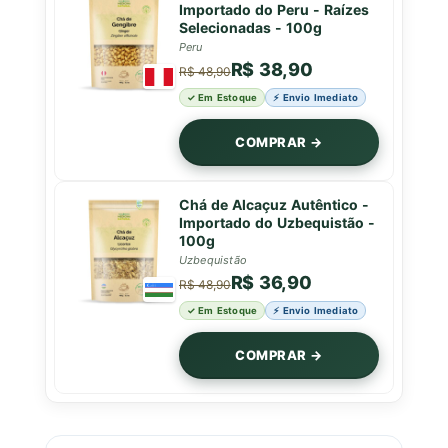
Importado do Peru - Raízes
Selecionadas - 100g
Peru
R$ 38,90
R$ 48,90
✓ Em Estoque
⚡ Envio Imediato
COMPRAR →
Chá de Alcaçuz Autêntico -
Importado do Uzbequistão -
100g
Uzbequistão
R$ 36,90
R$ 48,90
✓ Em Estoque
⚡ Envio Imediato
COMPRAR →