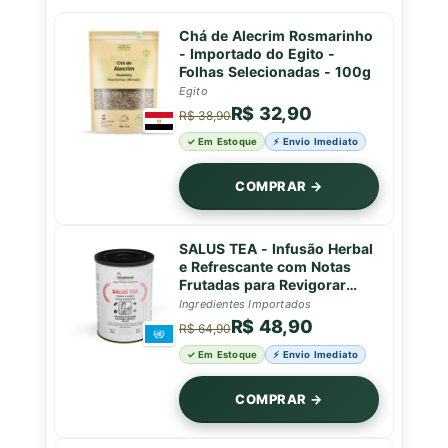
Chá de Alecrim Rosmarinho
- Importado do Egito -
Folhas Selecionadas - 100g
Egito
R$ 32,90
R$ 38,90
✓ Em Estoque
⚡ Envio Imediato
COMPRAR →
SALUS TEA - Infusão Herbal
e Refrescante com Notas
Frutadas para Revigorar
com Vitalidade Natural -
Ingredientes Importados
Lata - 50g
R$ 48,90
R$ 64,90
✓ Em Estoque
⚡ Envio Imediato
COMPRAR →