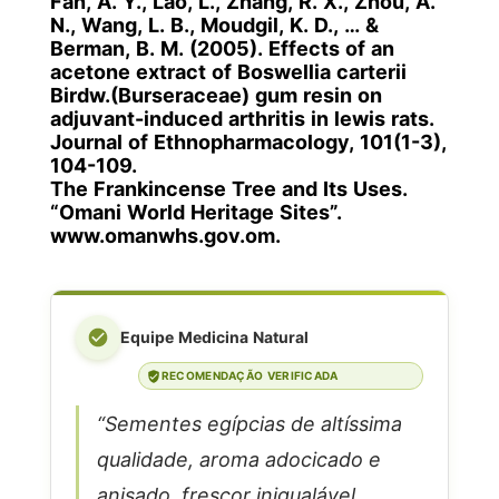
Fan, A. Y., Lao, L., Zhang, R. X., Zhou, A.
N., Wang, L. B., Moudgil, K. D., … &
Berman, B. M. (2005). Effects of an
acetone extract of Boswellia carterii
Birdw.(Burseraceae) gum resin on
adjuvant-induced arthritis in lewis rats.
Journal of Ethnopharmacology, 101(1-3),
104-109.
The Frankincense Tree and Its Uses.
“Omani World Heritage Sites”.
www.omanwhs.gov.om.
Equipe Medicina Natural
RECOMENDAÇÃO VERIFICADA
“Sementes egípcias de altíssima
qualidade, aroma adocicado e
anisado, frescor inigualável.