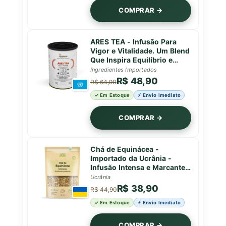
COMPRAR →
ARES TEA - Infusão Para
Vigor e Vitalidade. Um Blend
Que Inspira Equilíbrio e
Força em Cada Gole - Lata -
Ingredientes Importados
50g
R$ 48,90
R$ 64,90
✓ Em Estoque
⚡ Envio Imediato
COMPRAR →
Chá de Equinácea -
Importado da Ucrânia -
Infusão Intensa e Marcante -
50g
Ucrânia
R$ 38,90
R$ 44,90
✓ Em Estoque
⚡ Envio Imediato
COMPRAR →