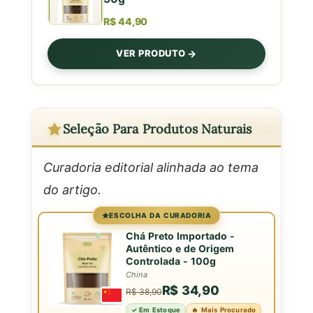
R$ 44,90
VER PRODUTO
Seleção Para Produtos Naturais
Curadoria editorial alinhada ao tema
do artigo.
ESCOLHA DA CURADORIA
Chá Preto Importado -
Autêntico e de Origem
Controlada - 100g
China
R$ 34,90
R$ 38,90
✓ Em Estoque
🔥 Mais Procurado