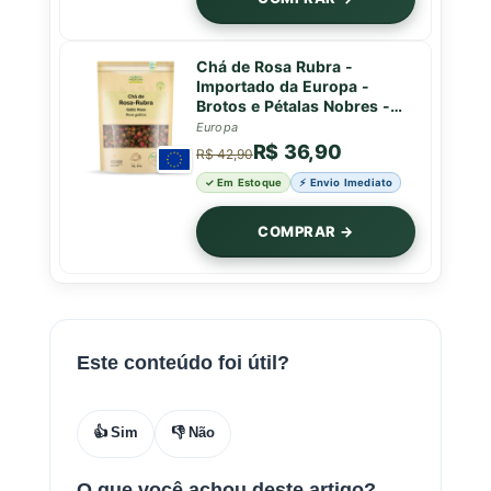
Chá de Rosa Rubra -
Importado da Europa -
Brotos e Pétalas Nobres -
25g
Europa
R$ 36,90
R$ 42,90
✓ Em Estoque
⚡ Envio Imediato
COMPRAR →
Este conteúdo foi útil?
👍 Sim
👎 Não
O que você achou deste artigo?