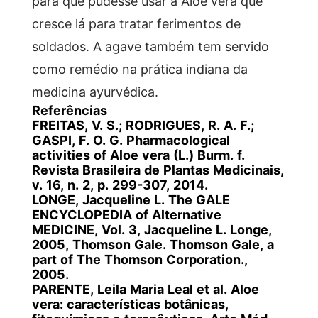
para que pudesse usar a Aloe vera que
cresce lá para tratar ferimentos de
soldados. A agave também tem servido
como remédio na prática indiana da
medicina ayurvédica.
Referências
FREITAS, V. S.; RODRIGUES, R. A. F.;
GASPI, F. O. G. Pharmacological
activities of Aloe vera (L.) Burm. f.
Revista Brasileira de Plantas Medicinais,
v. 16, n. 2, p. 299-307, 2014.
LONGE, Jacqueline L. The GALE
ENCYCLOPEDIA of Alternative
MEDICINE, Vol. 3, Jacqueline L. Longe,
2005, Thomson Gale. Thomson Gale, a
part of The Thomson Corporation.,
2005.
PARENTE, Leila Maria Leal et al. Aloe
vera: características botânicas,