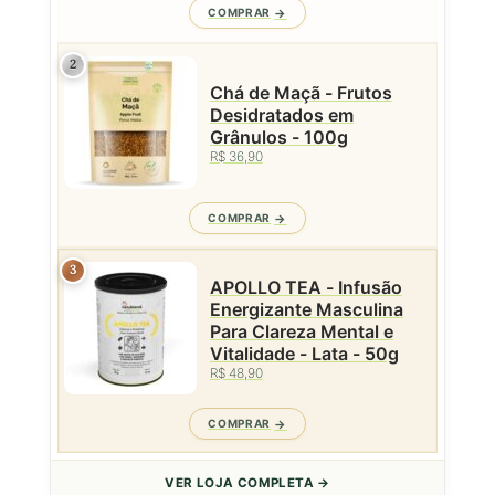
COMPRAR
2
Chá de Maçã - Frutos
Desidratados em
Grânulos - 100g
R$ 36,90
COMPRAR
3
APOLLO TEA - Infusão
Energizante Masculina
Para Clareza Mental e
Vitalidade - Lata - 50g
R$ 48,90
COMPRAR
VER LOJA COMPLETA →