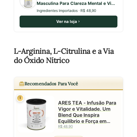
Masculina Para Clareza Mental e Vi...
Ingredientes Importados · R$ 48,90
Ver na loja
L-Arginina, L-Citrulina e a Via
do Óxido Nítrico
Recomendados Para Você
1
ARES TEA - Infusão Para
Vigor e Vitalidade. Um
Blend Que Inspira
Equilíbrio e Força em
R$ 48,90
Cada Gole - Lata - 50g