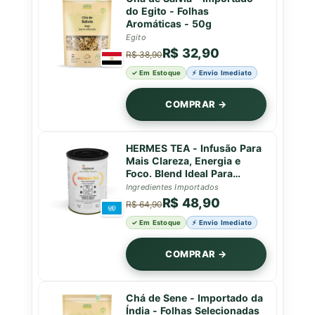
do Egito - Folhas
Aromáticas - 50g
Egito
R$ 32,90
R$ 38,90
✓ Em Estoque
⚡ Envio Imediato
COMPRAR →
HERMES TEA - Infusão Para
Mais Clareza, Energia e
Foco. Blend Ideal Para
Começar o Dia ou Como
Ingredientes Importados
Pré-Treino - Lata - 50g
R$ 48,90
R$ 64,90
✓ Em Estoque
⚡ Envio Imediato
COMPRAR →
Chá de Sene - Importado da
Índia - Folhas Selecionadas