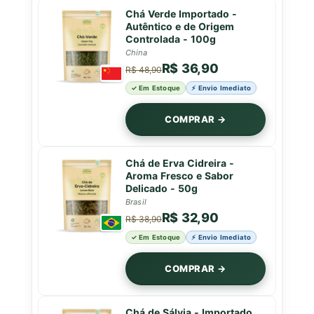
Chá Verde Importado -
Autêntico e de Origem
Controlada - 100g
China
R$ 36,90
R$ 48,90
✓ Em Estoque
⚡ Envio Imediato
COMPRAR →
Chá de Erva Cidreira -
Aroma Fresco e Sabor
Delicado - 50g
Brasil
R$ 32,90
R$ 38,90
✓ Em Estoque
⚡ Envio Imediato
COMPRAR →
Chá de Sálvia - Importado