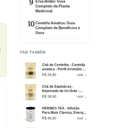
Erva-Botão: Guia
Completo da Planta
Medicinal
Centella Asiatica: Guia
Completo de Benefícios e
Usos
o
VEJA TAMBÉM
Chá de Centelha - Centella
asiatica - Perfil Aromático e
Fresco - 50g
R$ 34,90
VER →
Chá de Equinácea -
Importado da Ucrânia -
Infusão Intensa e Marcante
R$ 38,90
VER →
- 50g
HERMES TEA - Infusão
Para Mais Clareza, Energia
e Foco. Blend Ideal Para
R$ 48,90
VER →
Começar o Dia ou Como
Pré-Treino - Lata - 50g