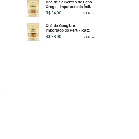
Chá de Sementes de Feno
Grego - Importado da Índia -
100g
R$ 34,90
VER →
Chá de Gengibre -
Importado do Peru - Raízes
Selecionadas - 100g
R$ 38,90
VER →