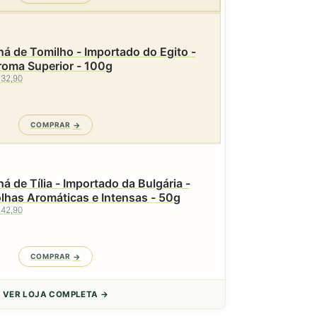
á de Tomilho - Importado do Egito -
roma Superior - 100g
 32,90
COMPRAR
á de Tília - Importado da Bulgária -
lhas Aromáticas e Intensas - 50g
 42,90
COMPRAR
VER LOJA COMPLETA →