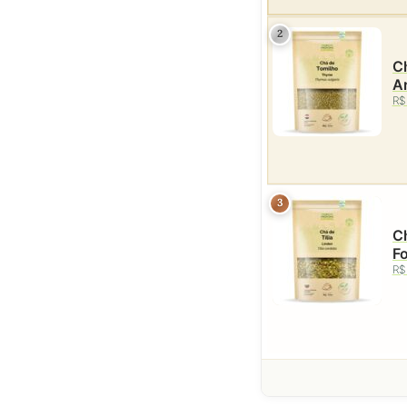
2
Ch
A
R$
3
Ch
Fo
R$