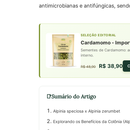
antimicrobianas e antifúngicas, send
SELEÇÃO EDITORIAL
Cardamomo - Importa
Sementes de Cardamomo: arom
interno.
R$ 38,90
C
R$ 48,90
Sumário do Artigo
Alpinia speciosa x Alpinia zerumbet
Explorando os Benefícios da Colônia (Al