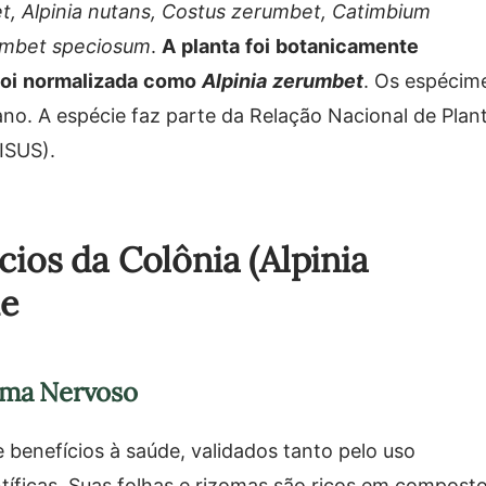
t, Alpinia nutans, Costus zerumbet, Catimbium
umbet speciosum
.
A planta foi botanicamente
foi normalizada como
Alpinia zerumbet
. Os espécim
no. A espécie faz parte da Relação Nacional de Plan
ISUS).
ios da Colônia (Alpinia
de
ema Nervoso
 benefícios à saúde, validados tanto pelo uso
ntíficas. Suas folhas e rizomas são ricos em compost