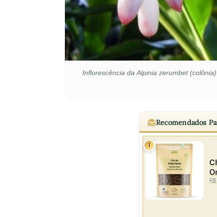
Inflorescência da Alpinia zerumbet (colôni
Recomendados Pa
1
Ch
O
R$