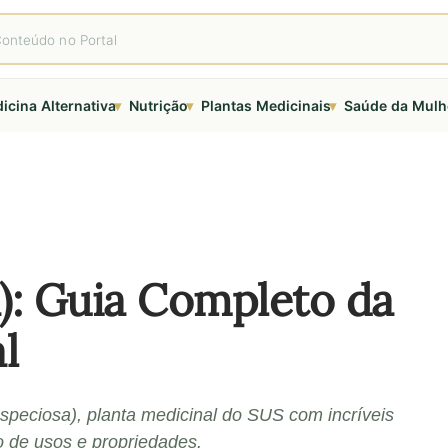
▾
▾
▾
icina Alternativa
Nutrição
Plantas Medicinais
Saúde da Mulh
a): Guia Completo da
l
 speciosa), planta medicinal do SUS com incríveis
o de usos e propriedades.