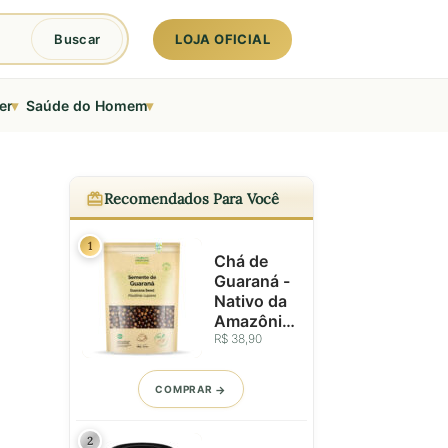
LOJA OFICIAL
Buscar
▾
▾
er
Saúde do Homem
Recomendados Para Você
1
Chá de
Guaraná -
Nativo da
Amazônia
-
R$ 38,90
Sementes
Inteiras -
COMPRAR
100g
2