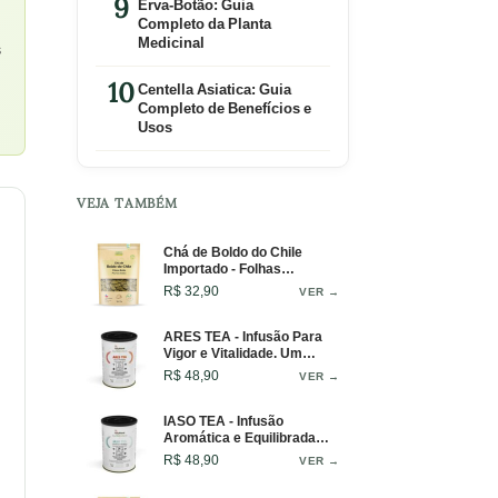
Erva-Botão: Guia
Completo da Planta
Medicinal
s
Centella Asiatica: Guia
Completo de Benefícios e
Usos
VEJA TAMBÉM
Chá de Boldo do Chile
Importado - Folhas
Selecionadas - 50g
R$ 32,90
VER →
ARES TEA - Infusão Para
Vigor e Vitalidade. Um
Blend Que Inspira Equilíbrio
R$ 48,90
VER →
e Força em Cada Gole -
Lata - 50g
IASO TEA - Infusão
Aromática e Equilibrada
Para o Bem-Estar Diário -
R$ 48,90
VER →
Lata - 50g