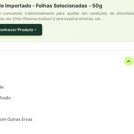
le Importado - Folhas Selecionadas - 50g
 consumido tradicionalmente para auxiliar em condições de distúrbio
ldo-do-Chile (Peumus boldus) é uma espécie arbórea, nat...
onhecer Produto
de
nfusão
com Outras Ervas
o