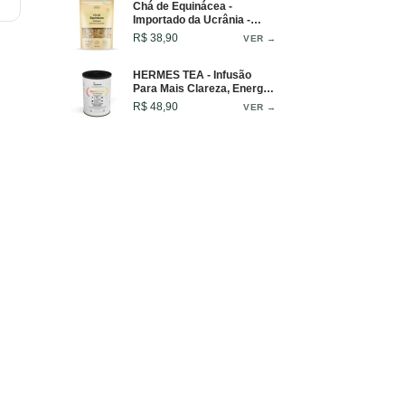
Chá de Equinácea -
Importado da Ucrânia -
Infusão Intensa e Marcante
R$ 38,90
VER →
- 50g
HERMES TEA - Infusão
Para Mais Clareza, Energia
e Foco. Blend Ideal Para
R$ 48,90
VER →
Começar o Dia ou Como
Pré-Treino - Lata - 50g