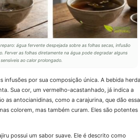
preparo: água fervente despejada sobre as folhas secas, infusão
o. Ferver as folhas diretamente na água pode degradar alguns
sensíveis ao calor prolongado.
ras infusões por sua composição única. A bebida herd
anta. Sua cor, um vermelho-acastanhado, já indica a
o as antocianidinas, como a carajurina, que dão ess
enas colorem, mas também curam. Eles são potentes
ajiru possui um sabor suave. Ele é descrito como