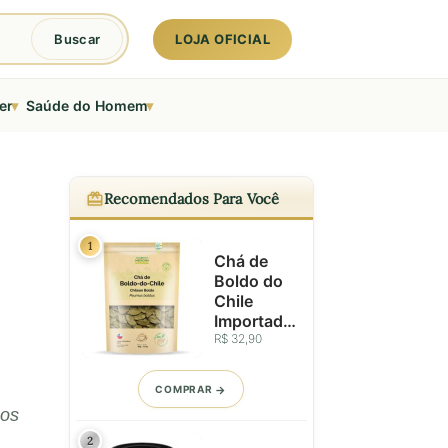
LOJA OFICIAL
Buscar
▾
▾
er
Saúde do Homem
Recomendados Para Você
1
Chá de
Boldo do
Chile
Importado
- Folhas
R$ 32,90
Seleciona
das - 50g
COMPRAR
 os
2