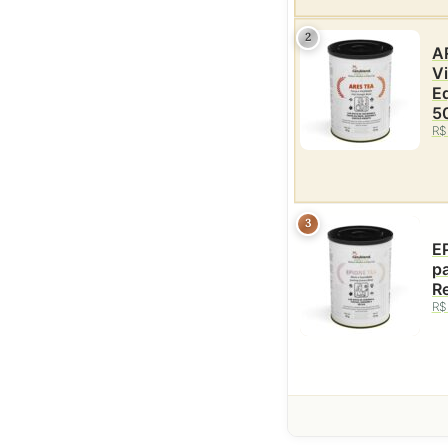
2
AR
Vi
Eq
5
R$
3
E
pa
Re
R$