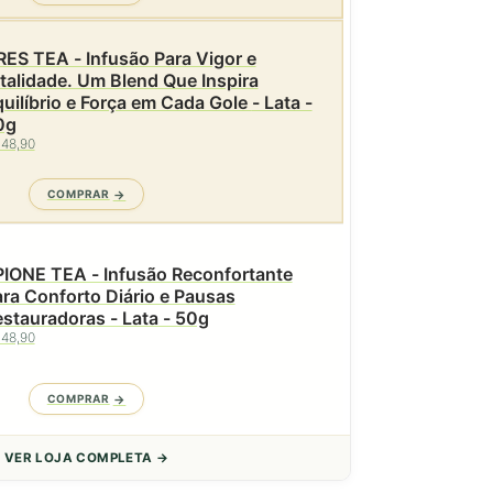
ES TEA - Infusão Para Vigor e
talidade. Um Blend Que Inspira
uilíbrio e Força em Cada Gole - Lata -
0g
 48,90
COMPRAR
PIONE TEA - Infusão Reconfortante
ra Conforto Diário e Pausas
stauradoras - Lata - 50g
 48,90
COMPRAR
VER LOJA COMPLETA →