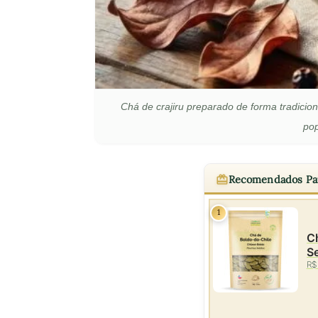
Chá de crajiru preparado de forma tradicio
pop
Recomendados Pa
1
Ch
S
R$