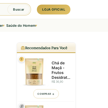
LOJA OFICIAL
Buscar
▾
▾
er
Saúde do Homem
Recomendados Para Você
1
Chá de
Maçã -
Frutos
Desidrata
dos em
R$ 36,90
Grânulos -
100g
COMPRAR
2