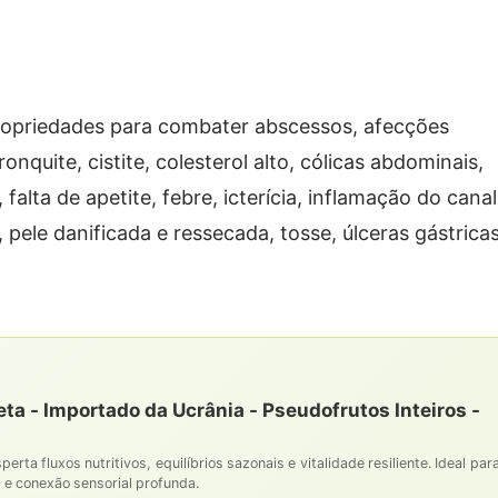
opriedades para combater abscessos, afecções
bronquite, cistite, colesterol alto, cólicas abdominais,
falta de apetite, febre, icterícia, inflamação do canal
s, pele danificada e ressecada, tosse, úlceras gástricas
a - Importado da Ucrânia - Pseudofrutos Inteiros -
rta fluxos nutritivos, equilíbrios sazonais e vitalidade resiliente. Ideal par
al e conexão sensorial profunda.