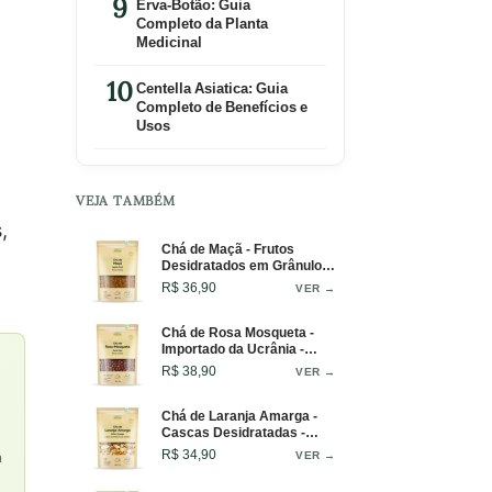
Erva-Botão: Guia
Completo da Planta
Medicinal
Centella Asiatica: Guia
Completo de Benefícios e
Usos
VEJA TAMBÉM
,
Chá de Maçã - Frutos
Desidratados em Grânulos
- 100g
R$ 36,90
VER →
Chá de Rosa Mosqueta -
Importado da Ucrânia -
Pseudofrutos Inteiros - 50g
R$ 38,90
VER →
Chá de Laranja Amarga -
Cascas Desidratadas -
100g
R$ 34,90
VER →
a