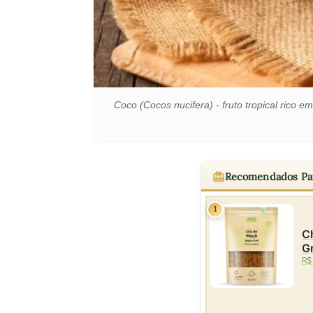
Coco (Cocos nucifera) - fruto tropical rico 
Recomendados Pa
1
C
G
R$