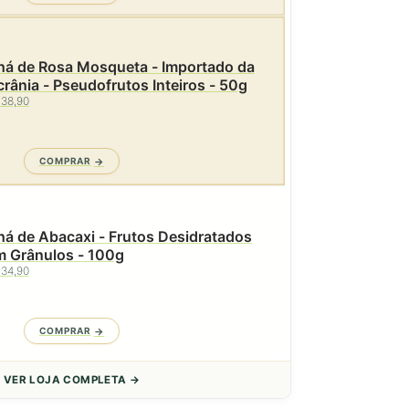
há de Rosa Mosqueta - Importado da
rânia - Pseudofrutos Inteiros - 50g
 38,90
COMPRAR
á de Abacaxi - Frutos Desidratados
m Grânulos - 100g
 34,90
COMPRAR
VER LOJA COMPLETA →