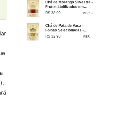
Chá de Morango Silvestre -
Frutos Liofilizados em
Grânulos - 50g
R$ 38,90
VER →
Chá de Pata de Vaca -
Folhas Selecionadas -
dar
Infusão Marcante - 50g
R$ 32,90
VER →
ue
na
),
ará