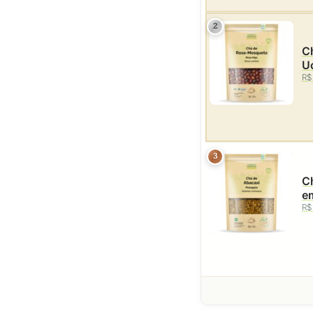
2
C
Uc
R$
3
Ch
e
R$