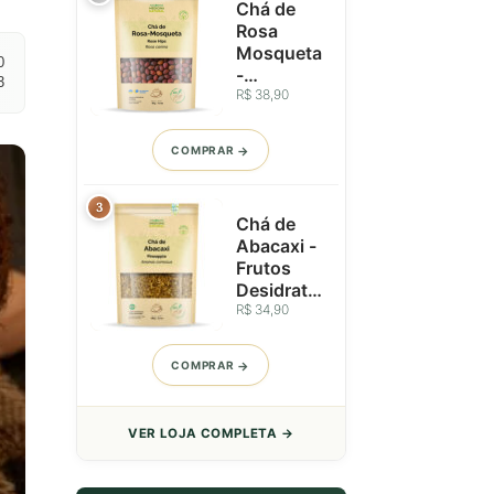
Chá de
Rosa
Mosqueta
0
-
3
Importado
R$ 38,90
da Ucrânia
-
COMPRAR
Pseudofru
tos
Inteiros -
3
Chá de
50g
Abacaxi -
Frutos
Desidrata
dos em
R$ 34,90
Grânulos -
100g
COMPRAR
VER LOJA COMPLETA →