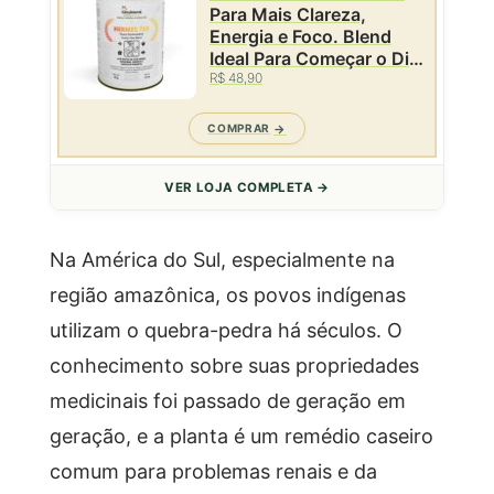
Para Mais Clareza,
Energia e Foco. Blend
Ideal Para Começar o Dia
ou Como Pré-Treino -
R$ 48,90
Lata - 50g
COMPRAR
VER LOJA COMPLETA →
Na América do Sul, especialmente na
região amazônica, os povos indígenas
utilizam o quebra-pedra há séculos. O
conhecimento sobre suas propriedades
medicinais foi passado de geração em
geração, e a planta é um remédio caseiro
comum para problemas renais e da