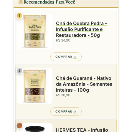
Recomendados Para Você
1
Chá de Quebra Pedra -
Infusão Purificante e
Restauradora - 50g
R$ 34,90
COMPRAR
2
Chá de Guaraná - Nativo
da Amazônia - Sementes
Inteiras - 100g
R$ 38,90
COMPRAR
3
HERMES TEA - Infusão