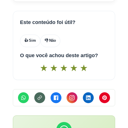
Este conteúdo foi útil?
👍 Sim
👎 Não
O que você achou deste artigo?
★
★
★
★
★