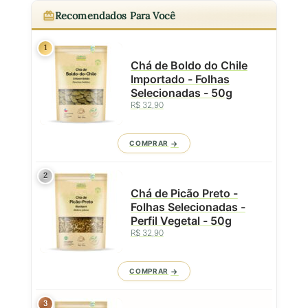
Recomendados Para Você
1
Chá de Boldo do Chile
Importado - Folhas
Selecionadas - 50g
R$ 32,90
COMPRAR
2
Chá de Picão Preto -
Folhas Selecionadas -
Perfil Vegetal - 50g
R$ 32,90
COMPRAR
3