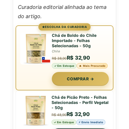
Curadoria editorial alinhada ao tema
do artigo.
ESCOLHA DA CURADORIA
Chá de Boldo do Chile
Importado - Folhas
Selecionadas - 50g
Chile
R$ 32,90
R$ 38,90
✓ Em Estoque
🔥 Mais Procurado
COMPRAR →
Chá de Picão Preto - Folhas
Selecionadas - Perfil Vegetal
- 50g
R$ 32,90
R$ 48,90
✓ Em Estoque
⚡ Envio Imediato