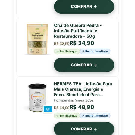
COMPRAR →
Chá de Quebra Pedra -
Infusão Purificante e
Restauradora - 50g
R$ 34,90
R$ 38,90
✓ Em Estoque
⚡ Envio Imediato
COMPRAR →
HERMES TEA - Infusão Para
Mais Clareza, Energia e
Foco. Blend Ideal Para
Começar o Dia ou Como
Ingredientes Importados
Pré-Treino - Lata - 50g
R$ 48,90
R$ 64,90
✓ Em Estoque
⚡ Envio Imediato
COMPRAR →