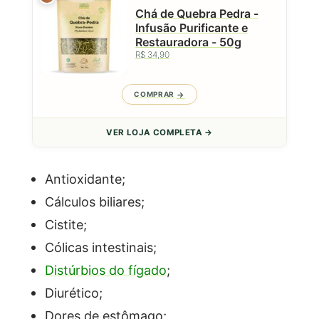
Chá de Quebra Pedra -
Infusão Purificante e
Restauradora - 50g
R$ 34,90
COMPRAR
VER LOJA COMPLETA →
Antioxidante;
Cálculos biliares;
Cistite;
Cólicas intestinais;
Distúrbios do fígado
;
Diurético;
Dores de estômago;