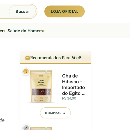
LOJA OFICIAL
Buscar
▾
▾
er
Saúde do Homem
Recomendados Para Você
1
Chá de
Hibisco -
Importado
do Egito -
Flores
R$ 34,90
Seleciona
das -
COMPRAR
100g
de
2