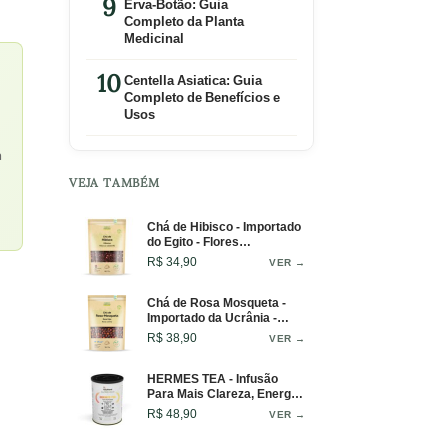
Erva-Botão: Guia
Completo da Planta
Medicinal
Centella Asiatica: Guia
Completo de Benefícios e
Usos
a
VEJA TAMBÉM
Chá de Hibisco - Importado
do Egito - Flores
Selecionadas - 100g
R$ 34,90
VER →
Chá de Rosa Mosqueta -
Importado da Ucrânia -
Pseudofrutos Inteiros - 50g
R$ 38,90
VER →
HERMES TEA - Infusão
Para Mais Clareza, Energia
e Foco. Blend Ideal Para
R$ 48,90
VER →
Começar o Dia ou Como
Pré-Treino - Lata - 50g