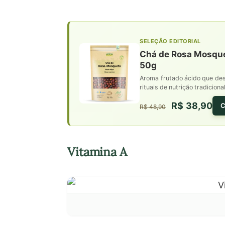
SELEÇÃO EDITORIAL
Chá de Rosa Mosquet
50g
Aroma frutado ácido que despe
rituais de nutrição tradicion
R$ 38,90
C
R$ 48,90
Vitamina A