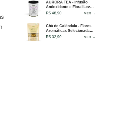
AURORA TEA - Infusão
Antioxidante e Floral Leve
Para Quem Busca Beleza,
R$ 48,90
VER →
as
Bem-Estar e Frescor - Lata
- 50g
m
Chá de Calêndula - Flores
Aromáticas Selecionadas -
50g
R$ 32,90
VER →