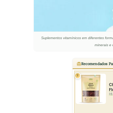
Suplementos vitamínicos em diferentes forma
minerais e
Recomendados Pa
1
Ch
Fl
R$