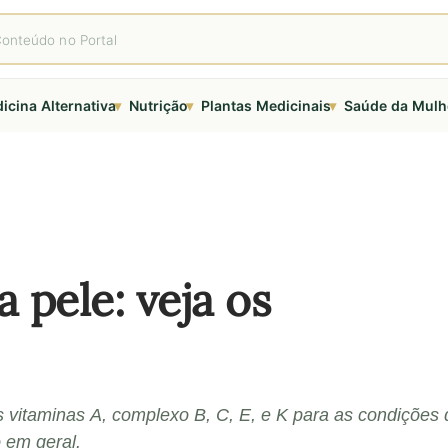
▾
▾
▾
icina Alternativa
Nutrição
Plantas Medicinais
Saúde da Mulh
 pele: veja os
s vitaminas A, complexo B, C, E, e K para as condições 
 em geral.