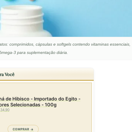
tos: comprimidos, cápsulas e softgels contendo vitaminas essenciais,
 ômega-3 para suplementação diária.
ra Você
á de Hibisco - Importado do Egito -
ores Selecionadas - 100g
 34,90
COMPRAR