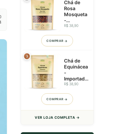
Chá de
Rosa
Mosqueta
0
-
4
Importado
R$ 38,90
da Ucrânia
-
COMPRAR
Pseudofru
tos
Inteiros -
3
Chá de
50g
Equinácea
-
Importado
da Ucrânia
R$ 38,90
- Infusão
Intensa e
COMPRAR
Marcante
- 50g
VER LOJA COMPLETA →