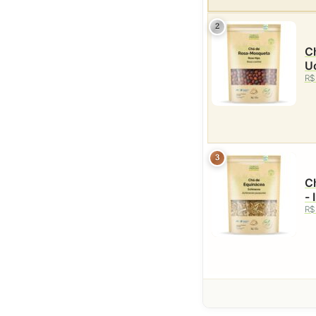
2
C
Uc
R$
3
Ch
- 
R$