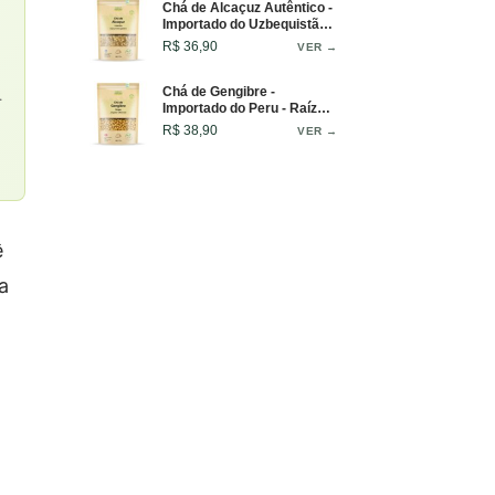
Chá de Alcaçuz Autêntico -
Importado do Uzbequistão -
100g
R$ 36,90
VER →
Chá de Gengibre -
.
Importado do Peru - Raízes
Selecionadas - 100g
R$ 38,90
VER →
ê
a