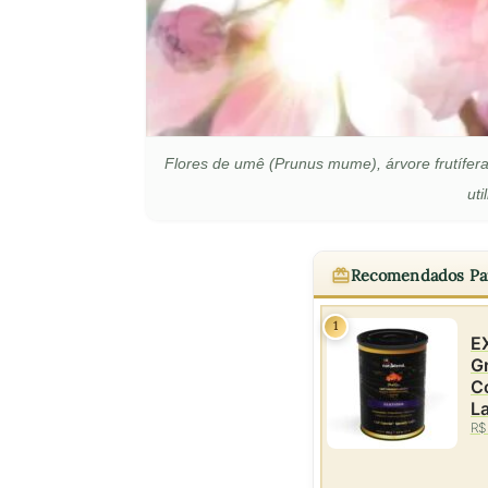
Flores de umê (Prunus mume), árvore frutífera
uti
Recomendados Pa
1
E
Gr
C
La
R$