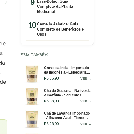
Erva-Botão: Guia
Completo da Planta
Medicinal
Centella Asiatica: Guia
Completo de Benefícios e
Usos
 de
as
VEJA TAMBÉM
ela
Cravo da Índia - Importado
.
da Indonésia - Especiaria
Aromática - 50g
R$ 36,90
VER →
 de
Chá de Guaraná - Nativo da
Amazônia - Sementes
Inteiras - 100g
R$ 38,90
VER →
Chá de Lavanda Importado
- Alfazema Azul - Flores
Selecionadas - 50g
R$ 38,90
VER →