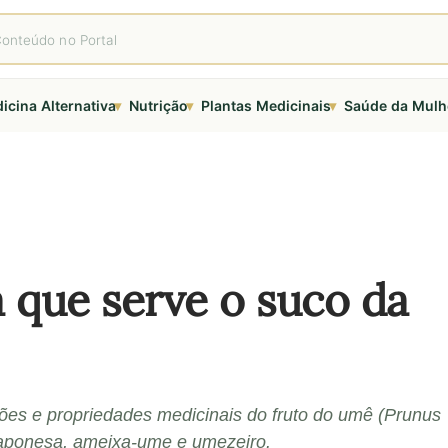
▾
▾
▾
icina Alternativa
Nutrição
Plantas Medicinais
Saúde da Mulh
 que serve o suco da
ções e propriedades medicinais do fruto do umê (Prunus
ponesa, ameixa-ume e umezeiro.