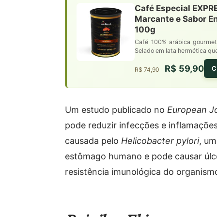
Café Especial EXPR
Marcante e Sabor E
100g
Café 100% arábica gourmet
Selado em lata hermética qu
R$ 59,90
C
R$ 74,90
Um estudo publicado no
European Jou
pode reduzir infecções e inflamações
causada pelo
Helicobacter pylori
, um
estômago humano e pode causar úlc
resistência imunológica do organismo