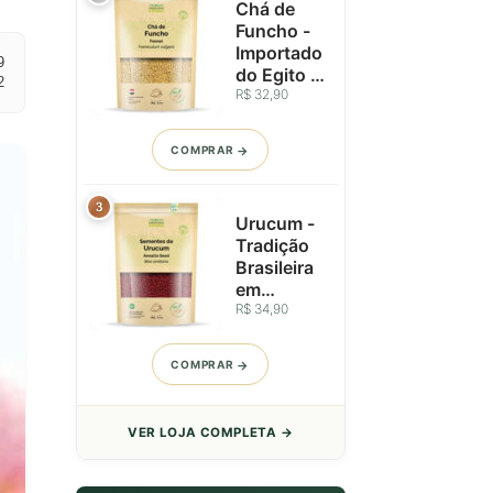
Chá de
Funcho -
Importado
9
do Egito -
2
Sementes
R$ 32,90
Seleciona
das -
COMPRAR
100g
3
Urucum -
Tradição
Brasileira
em
Sementes
R$ 34,90
Seleciona
das -
COMPRAR
100g
VER LOJA COMPLETA →