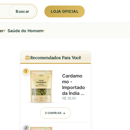
LOJA OFICIAL
Buscar
▾
▾
er
Saúde do Homem
Recomendados Para Você
1
Cardamo
mo -
Importado
da Índia -
Vagens
R$ 38,90
Inteiras
Seleciona
COMPRAR
das - 25g
2