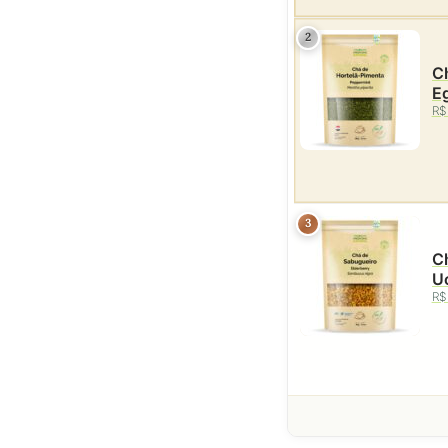
2
Ch
Eg
R$
3
Ch
Uc
R$