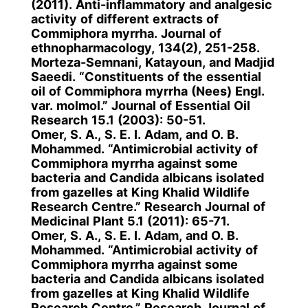
(2011). Anti-inflammatory and analgesic
activity of different extracts of
Commiphora myrrha. Journal of
ethnopharmacology, 134(2), 251-258.
Morteza-Semnani, Katayoun, and Madjid
Saeedi. “Constituents of the essential
oil of Commiphora myrrha (Nees) Engl.
var. molmol.” Journal of Essential Oil
Research 15.1 (2003): 50-51.
Omer, S. A., S. E. I. Adam, and O. B.
Mohammed. “Antimicrobial activity of
Commiphora myrrha against some
bacteria and Candida albicans isolated
from gazelles at King Khalid Wildlife
Research Centre.” Research Journal of
Medicinal Plant 5.1 (2011): 65-71.
Omer, S. A., S. E. I. Adam, and O. B.
Mohammed. “Antimicrobial activity of
Commiphora myrrha against some
bacteria and Candida albicans isolated
from gazelles at King Khalid Wildlife
Research Centre.” Research Journal of