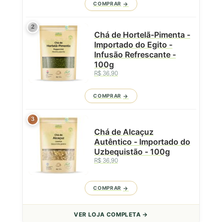
COMPRAR
2
Chá de Hortelã-Pimenta -
Importado do Egito -
Infusão Refrescante -
100g
R$ 36,90
COMPRAR
3
Chá de Alcaçuz
Autêntico - Importado do
Uzbequistão - 100g
R$ 36,90
COMPRAR
VER LOJA COMPLETA →