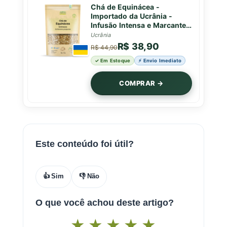
Chá de Equinácea -
Importado da Ucrânia -
Infusão Intensa e Marcante -
50g
Ucrânia
R$ 38,90
R$ 44,90
✓ Em Estoque
⚡ Envio Imediato
COMPRAR →
Este conteúdo foi útil?
👍 Sim
👎 Não
O que você achou deste artigo?
★
★
★
★
★