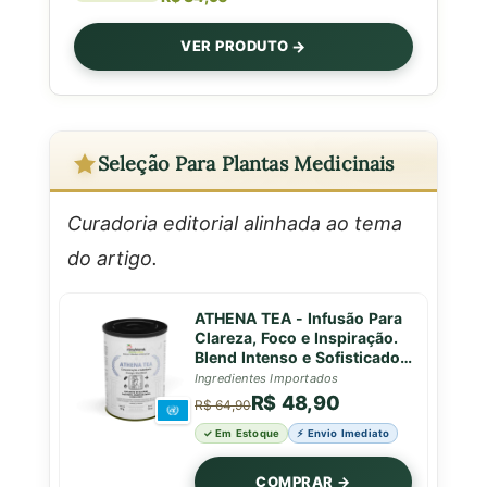
VER PRODUTO
Seleção Para Plantas Medicinais
Curadoria editorial alinhada ao tema
do artigo.
ATHENA TEA - Infusão Para
Clareza, Foco e Inspiração.
Blend Intenso e Sofisticado
Para Decisões Sábias e
Ingredientes Importados
Mentes Brilhantes - 50g
R$ 48,90
R$ 64,90
✓ Em Estoque
⚡ Envio Imediato
COMPRAR →