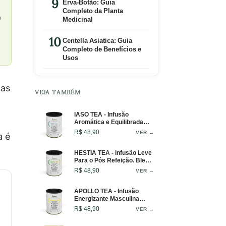
Erva-Botão: Guia
Completo da Planta
a
Medicinal
Centella Asiatica: Guia
Completo de Benefícios e
Usos
mas
VEJA TAMBÉM
IASO TEA - Infusão
Aromática e Equilibrada
Para o Bem-Estar Diário -
R$ 48,90
VER →
a é
Lata - 50g
HESTIA TEA - Infusão Leve
Para o Pós Refeição. Blend
Digestivo Para Conforto e
R$ 48,90
VER →
Leveza - Lata - 50g
APOLLO TEA - Infusão
Energizante Masculina
Para Clareza Mental e
R$ 48,90
VER →
Vitalidade - Lata - 50g