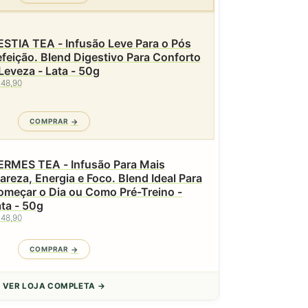
STIA TEA - Infusão Leve Para o Pós
feição. Blend Digestivo Para Conforto
Leveza - Lata - 50g
 48,90
COMPRAR
ERMES TEA - Infusão Para Mais
eza, Energia e Foco. Blend Ideal Para
omeçar o Dia ou Como Pré-Treino -
ta - 50g
 48,90
COMPRAR
VER LOJA COMPLETA →