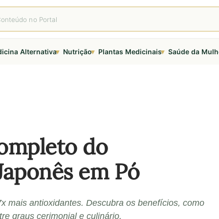
▾
▾
▾
icina Alternativa
Nutrição
Plantas Medicinais
Saúde da Mulh
ompleto do
Japonês em Pó
x mais antioxidantes. Descubra os benefícios, como
re graus cerimonial e culinário.