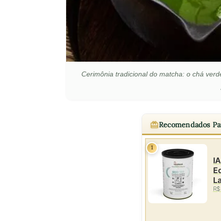
Cerimônia tradicional do matcha: o chá ve
Recomendados Pa
1
IA
Eq
La
R$