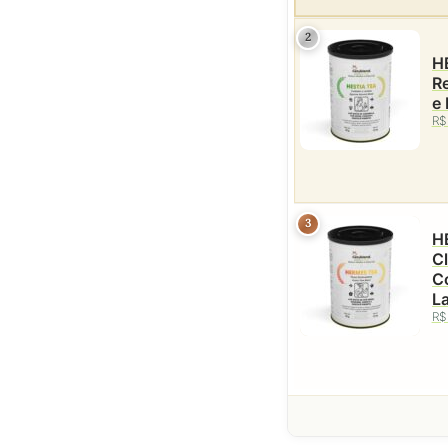
2
HE
Re
e 
R$
3
H
Clar
C
La
R$