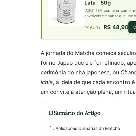
Lata - 50g
IASO TEA combina camomila
envolvente e sabor que une d
R$ 48,90
C
R$ 64,90
A jornada do Matcha começa séculos 
foi no Japão que ele foi refinado, a
cerimônia do chá japonesa, ou
Chan
ichie
, a ideia de que cada encontro é
um convite à atenção plena, um ritua
Sumário do Artigo
Aplicações Culinárias do Matcha