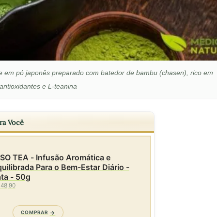
rde em pó japonês preparado com batedor de bambu (chasen), rico em
antioxidantes e L-teanina
ra Você
SO TEA - Infusão Aromática e
uilibrada Para o Bem-Estar Diário -
ta - 50g
 48,90
COMPRAR