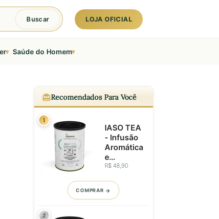
LOJA OFICIAL
Buscar
▾
▾
er
Saúde do Homem
Recomendados Para Você
1
IASO TEA
- Infusão
Aromática
e
Equilibrad
R$ 48,90
a Para o
Bem-Estar
COMPRAR
Diário -
Lata - 50g
2