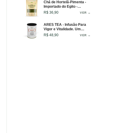
Chá de Hortelã-Pimenta -
Importado do Egito -
Infusão Refrescante - 100g
R$ 36,90
VER →
ARES TEA - Infusão Para
Vigor e Vitalidade. Um
Blend Que Inspira Equilíbrio
R$ 48,90
VER →
e Força em Cada Gole -
Lata - 50g