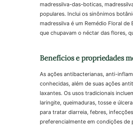
madressilva-das-boticas, madressilv
populares. Inclui os sinônimos botân
madressilva é um Remédio Floral de B
que chupavam o néctar das flores, q
Benefícios e propriedades m
As ações antibacterianas, anti-infl
conhecidas, além de suas ações antit
laxantes. Os usos tradicionais inclu
laringite, queimaduras, tosse e úlcer
para tratar diarreia, febres, infecçõ
preferencialmente em condições de p