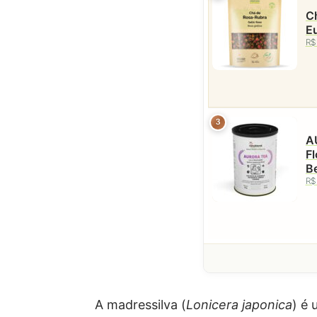
Ch
Eu
R$
3
A
Fl
R$
A madressilva (
Lonicera japonica
) é