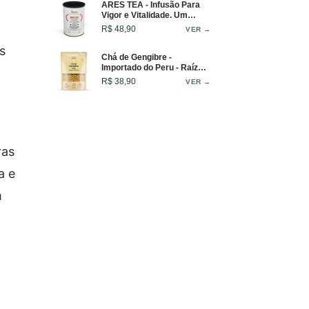
ARES TEA - Infusão Para
Vigor e Vitalidade. Um
Blend Que Inspira Equilíbrio
R$ 48,90
VER →
e Força em Cada Gole -
Lata - 50g
s
Chá de Gengibre -
Importado do Peru - Raízes
Selecionadas - 100g
R$ 38,90
VER →
ras
a e
m