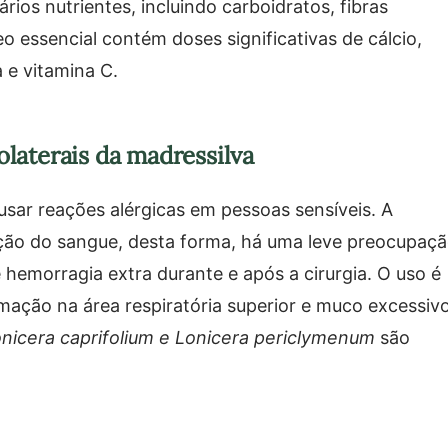
ios nutrientes, incluindo carboidratos, fibras
leo essencial contém doses significativas de cálcio,
a e vitamina C.
olaterais da madressilva
usar reações alérgicas em pessoas sensíveis. A
ação do sangue, desta forma, há uma leve preocupaç
 hemorragia extra durante e após a cirurgia. O uso é
amação na área respiratória superior e muco excessivo
nicera caprifolium e Lonicera periclymenum
são