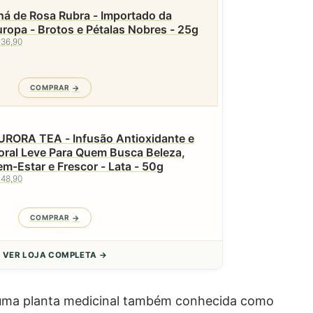
á de Rosa Rubra - Importado da
ropa - Brotos e Pétalas Nobres - 25g
 36,90
COMPRAR
URORA TEA - Infusão Antioxidante e
oral Leve Para Quem Busca Beleza,
Bem-Estar e Frescor - Lata - 50g
 48,90
COMPRAR
VER LOJA COMPLETA →
 uma planta medicinal também conhecida como