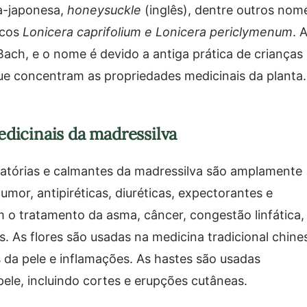
a-japonesa,
honeysuckle
(inglês), dentre outros nom
icos
Lonicera caprifolium e Lonicera periclymenum
. 
ach, e o nome é devido a antiga prática de crianças
ue concentram as propriedades medicinais da planta.
edicinais da madressilva
amatórias e calmantes da madressilva são amplamente
umor, antipiréticas, diuréticas, expectorantes e
em o tratamento da asma, câncer, congestão linfática,
as. As flores são usadas na medicina tradicional chine
es da pele e inflamações. As hastes são usadas
ele, incluindo cortes e erupções cutâneas.