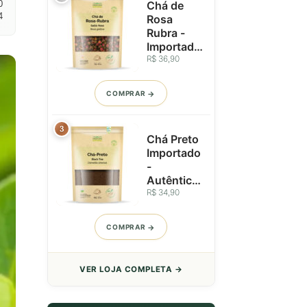
0
Chá de
o Dia ou
4
Rosa
Como Pré-
Rubra -
Treino -
Importado
Lata - 50g
da Europa
R$ 36,90
- Brotos e
Pétalas
COMPRAR
Nobres -
25g
3
Chá Preto
Importado
-
Autêntico
e de
R$ 34,90
Origem
Controlad
COMPRAR
a - 100g
VER LOJA COMPLETA →