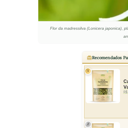
Flor da madressilva (Lonicera japonica), p
an
Recomendados Pa
1
Ca
Va
R$
2