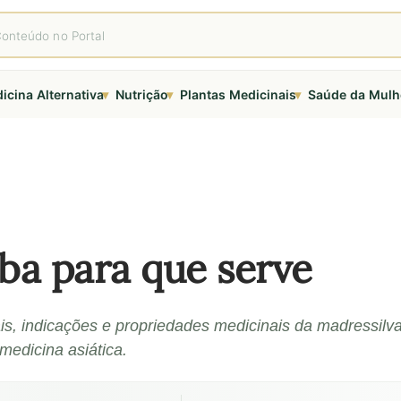
▾
▾
▾
icina Alternativa
Nutrição
Plantas Medicinais
Saúde da Mulh
iba para que serve
ais, indicações e propriedades medicinais da madressilv
 medicina asiática.