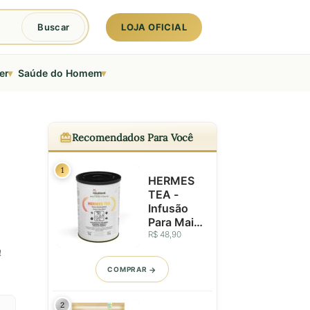
LOJA OFICIAL
Buscar
▾
▾
er
Saúde do Homem
Recomendados Para Você
1
HERMES
TEA -
Infusão
Para Mais
Clareza,
R$ 48,90
Energia e
a
Foco.
COMPRAR
Blend
Ideal Para
Começar
2