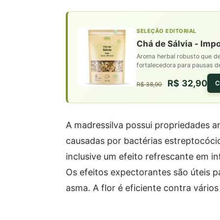
SELEÇÃO EDITORIAL
Chá de Sálvia - Imp
Aroma herbal robusto que des
fortalecedora para pausas 
R$ 32,90
C
R$ 38,90
A madressilva possui propriedades an
causadas por bactérias estreptocóci
inclusive um efeito refrescante em i
Os efeitos expectorantes são úteis pa
asma. A flor é eficiente contra vários