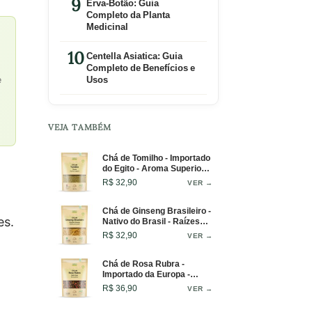
Erva-Botão: Guia
Completo da Planta
Medicinal
Centella Asiatica: Guia
Completo de Benefícios e
Usos
e
VEJA TAMBÉM
Chá de Tomilho - Importado
do Egito - Aroma Superior -
100g
R$ 32,90
VER →
Chá de Ginseng Brasileiro -
es.
Nativo do Brasil - Raízes
Selecionadas - 50g
R$ 32,90
VER →
Chá de Rosa Rubra -
Importado da Europa -
Brotos e Pétalas Nobres -
R$ 36,90
VER →
25g