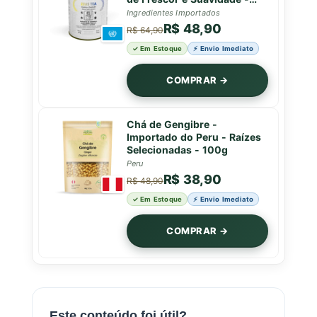
Lata Premium - 50g
Ingredientes Importados
R$ 48,90
R$ 64,90
✓ Em Estoque
⚡ Envio Imediato
COMPRAR →
Chá de Gengibre -
Importado do Peru - Raízes
Selecionadas - 100g
Peru
R$ 38,90
R$ 48,90
✓ Em Estoque
⚡ Envio Imediato
COMPRAR →
Este conteúdo foi útil?