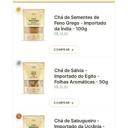
1
Chá de Sementes de
Feno Grego - Importado
da Índia - 100g
R$ 34,90
COMPRAR
2
Chá de Sálvia -
Importado do Egito -
Folhas Aromáticas - 50g
R$ 32,90
COMPRAR
3
Chá de Sabugueiro -
Importado da Ucrânia -