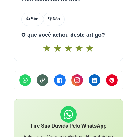
👍 Sim
👎 Não
O que você achou deste artigo?
★
★
★
★
★
Tire Sua Dúvida Pelo WhatsApp
Fale com a Curadoria Medicina Natural Sobre