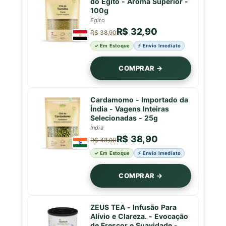
do Egito - Aroma Superior -
100g
Egito
R$ 32,90
R$ 38,90
✓ Em Estoque
⚡ Envio Imediato
COMPRAR →
Cardamomo - Importado da
Índia - Vagens Inteiras
Selecionadas - 25g
Índia
R$ 38,90
R$ 48,90
✓ Em Estoque
⚡ Envio Imediato
COMPRAR →
ZEUS TEA - Infusão Para
Alívio e Clareza. - Evocação
de Frescor e Suavidade -