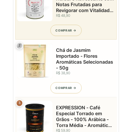
Notas Frutadas para
Revigorar com Vitalidade
Natural - Lata - 50g
R$ 48,90
COMPRAR
2
Chá de Jasmim
Importado - Flores
Aromáticas Selecionadas
- 50g
R$ 38,90
COMPRAR
3
EXPRESSION - Café
Especial Torrado em
Grãos - 100% Arábica -
Torra Média - Aromático
e Marcante - Caparaó
R$ 59,90