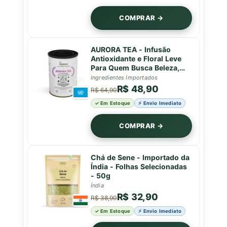
COMPRAR →
AURORA TEA - Infusão
Antioxidante e Floral Leve
Para Quem Busca Beleza,
Bem-Estar e Frescor - Lata -
Ingredientes Importados
50g
R$ 48,90
R$ 64,90
✓ Em Estoque
⚡ Envio Imediato
COMPRAR →
Chá de Sene - Importado da
Índia - Folhas Selecionadas
- 50g
Índia
R$ 32,90
R$ 38,90
✓ Em Estoque
⚡ Envio Imediato