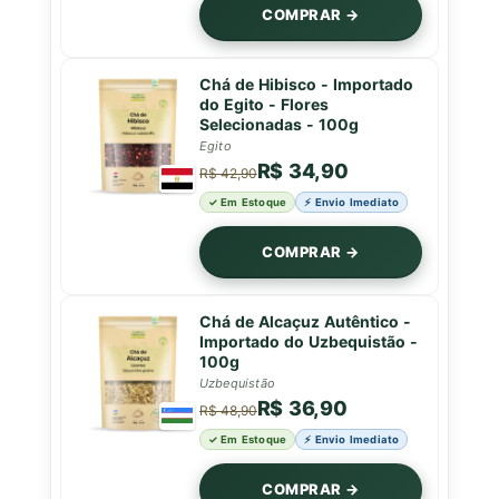
COMPRAR →
Chá de Hibisco - Importado
do Egito - Flores
Selecionadas - 100g
Egito
R$ 34,90
R$ 42,90
✓ Em Estoque
⚡ Envio Imediato
COMPRAR →
Chá de Alcaçuz Autêntico -
Importado do Uzbequistão -
100g
Uzbequistão
R$ 36,90
R$ 48,90
✓ Em Estoque
⚡ Envio Imediato
COMPRAR →