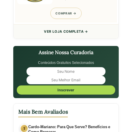
MG - Lata Premium -
Natublend - 100g
COMPRAR
VER LOJA COMPLETA →
Assine Nossa Curadoria
Conteúdos Gratuitos Selecionados
Inscrever
Mais Bem Avaliados
Cardo-Mariano: Para Que Serve? Benefícios e
Como Preparar