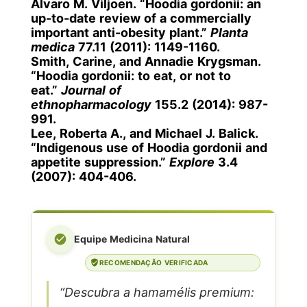
Alvaro M. Viljoen. “Hoodia gordonii: an
up-to-date review of a commercially
important anti-obesity plant.”
Planta
medica
77.11 (2011): 1149-1160.
Smith, Carine, and Annadie Krygsman.
“Hoodia gordonii: to eat, or not to
eat.”
Journal of
ethnopharmacology
155.2 (2014): 987-
991.
Lee, Roberta A., and Michael J. Balick.
“Indigenous use of Hoodia gordonii and
appetite suppression.”
Explore
3.4
(2007): 404-406.
Equipe Medicina Natural
RECOMENDAÇÃO VERIFICADA
“Descubra a hamamélis premium: