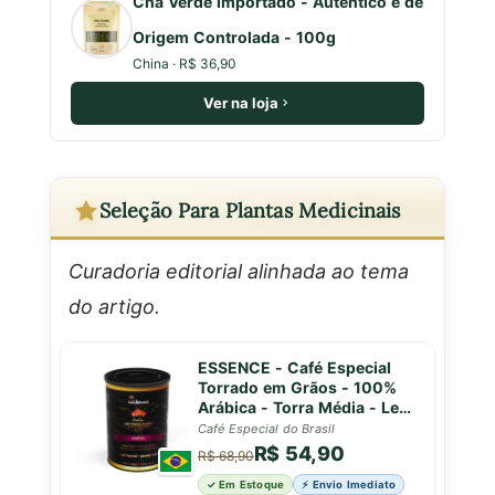
Chá Verde Importado - Autêntico e de
Origem Controlada - 100g
China · R$ 36,90
Ver na loja
Seleção Para Plantas Medicinais
Curadoria editorial alinhada ao tema
do artigo.
ESSENCE - Café Especial
Torrado em Grãos - 100%
Arábica - Torra Média - Leve
e Refinado - Caparaó MG -
Café Especial do Brasil
Lata Premium - Natublend -
R$ 54,90
R$ 68,90
100g
✓ Em Estoque
⚡ Envio Imediato