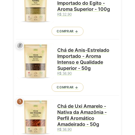
Importado do Egito -
Aroma Superior - 100g
R$ 32,90
COMPRAR
2
Chá de Anis-Estrelado
Importado - Aroma
Intenso e Qualidade
Superior - 50g
R$ 36,90
COMPRAR
3
Chá de Uxi Amarelo -
Nativa da Amazônia -
Perfil Aromático
Amadeirado - 50g
R$ 36,90