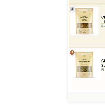
2
Ch
- 
R$
3
Ch
S
R$