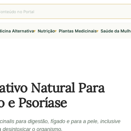
▾
▾
▾
icina Alternativa
Nutrição
Plantas Medicinais
Saúde da Mulh
ativo Natural Para
o e Psoríase
inalis para digestão, fígado e para a pele, inclusive
 desintoxicar o organismo.