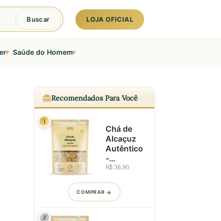
LOJA OFICIAL
Buscar
▾
▾
er
Saúde do Homem
Recomendados Para Você
1
Chá de
Alcaçuz
Autêntico
-
Importado
R$ 36,90
do
Uzbequist
COMPRAR
ão - 100g
2