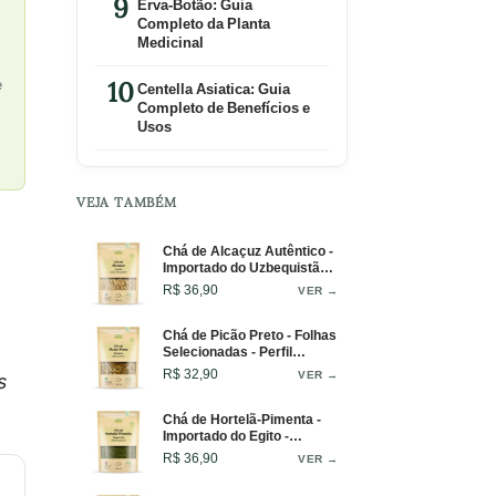
Erva-Botão: Guia
Completo da Planta
Medicinal
e
Centella Asiatica: Guia
Completo de Benefícios e
Usos
VEJA TAMBÉM
Chá de Alcaçuz Autêntico -
Importado do Uzbequistão -
100g
R$ 36,90
VER →
Chá de Picão Preto - Folhas
Selecionadas - Perfil
Vegetal - 50g
R$ 32,90
VER →
s
Chá de Hortelã-Pimenta -
Importado do Egito -
Infusão Refrescante - 100g
R$ 36,90
VER →