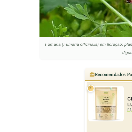
Fumária (Fumaria officinalis) em floração: pla
diges
Recomendados Pa
1
Ch
U
R$