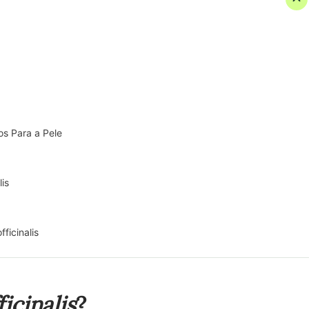
os Para a Pele
lis
ficinalis
icinalis
?