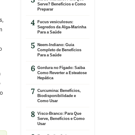
Serve? Benefícios e Como
Preparar
s,
Fucus vesiculosus:
Segredos da Alga-Marinha
m
Para a Saúde
Neem-Indiano: Guia
o
Completo de Benefícios
Para a Saúde
Gordura no Fígado: Saiba
a
Como Reverter a Esteatose
Hepática
o
Curcumina: Benefícios,
do
Biodisponibilidade e
Como Usar
o
Visco-Branco: Para Que
Serve, Benefícios e Como
Usar