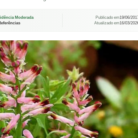
idência Moderada
Publicado em
19/06/201
Referências
Atualizado em
16/03/202