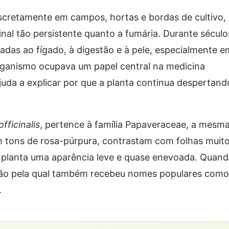
scretamente em campos, hortas e bordas de cultivo,
al tão persistente quanto a fumária. Durante século
adas ao fígado, à digestão e à pele, especialmente e
ganismo ocupava um papel central na medicina
ajuda a explicar por que a planta continua despertand
fficinalis
, pertence à família Papaveraceae, a mesm
m tons de rosa-púrpura, contrastam com folhas muit
 à planta uma aparência leve e quase enevoada. Quan
zão pela qual também recebeu nomes populares com
.