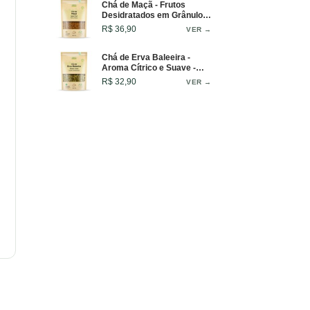
Chá de Maçã - Frutos
Desidratados em Grânulos
- 100g
R$ 36,90
VER →
Chá de Erva Baleeira -
Aroma Cítrico e Suave -
Folhas Selecionadas - 50g
R$ 32,90
VER →