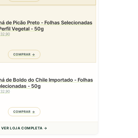
á de Picão Preto - Folhas Selecionadas
Perfil Vegetal - 50g
 32,90
COMPRAR
á de Boldo do Chile Importado - Folhas
elecionadas - 50g
 32,90
COMPRAR
VER LOJA COMPLETA →