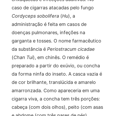
caso de cigarras atacadas pelo fungo
Cordyceps sobolifera
(
Hu
), a
administração é feita em casos de
doenças pulmonares, infeções na
garganta e tosses. O nome farmacêutico
da substância é
Periostracum cicadae
(
Chan Tui
), em chinês. O remédio é
preparado a partir do exúvio, ou concha
da forma ninfa do inseto. A casca vazia é
de cor brilhante, translúcida e amarelo
amarronzada. Como apareceria em uma
cigarra viva, a concha tem três porções:
cabeça (com dois olhos), peito (com asas
e abdome (com três pares de pés).