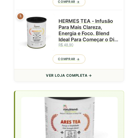
COMPRAR
3
HERMES TEA - Infusão
Para Mais Clareza,
Energia e Foco. Blend
Ideal Para Começar o Dia
ou Como Pré-Treino -
R$ 48,90
Lata - 50g
COMPRAR
VER LOJA COMPLETA →