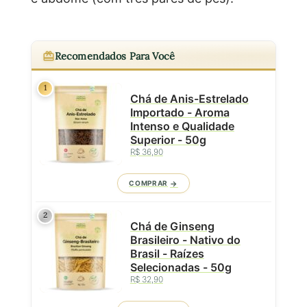
Recomendados Para Você
1
Chá de Anis-Estrelado
Importado - Aroma
Intenso e Qualidade
Superior - 50g
R$ 36,90
COMPRAR
2
Chá de Ginseng
Brasileiro - Nativo do
Brasil - Raízes
Selecionadas - 50g
R$ 32,90