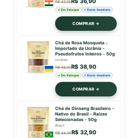
R$ 36,90
R$ 42,90
✓ Em Estoque
⚡ Envio Imediato
COMPRAR →
Chá de Rosa Mosqueta -
Importado da Ucrânia -
Pseudofrutos Inteiros - 50g
Ucrânia
R$ 38,90
R$ 48,90
✓ Em Estoque
⚡ Envio Imediato
COMPRAR →
Chá de Ginseng Brasileiro -
Nativo do Brasil - Raízes
Selecionadas - 50g
Brasil
R$ 32,90
R$ 44,90