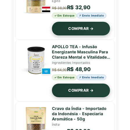
Egito
R$ 32,90
R$ 38,90
✓ Em Estoque
⚡ Envio Imediato
COMPRAR →
APOLLO TEA - Infusão
Energizante Masculina Para
Clareza Mental e Vitalidade -
Lata - 50g
Ingredientes Importados
R$ 48,90
R$ 64,90
✓ Em Estoque
⚡ Envio Imediato
COMPRAR →
Cravo da Índia - Importado
da Indonésia - Especiaria
Aromática - 50g
Índia