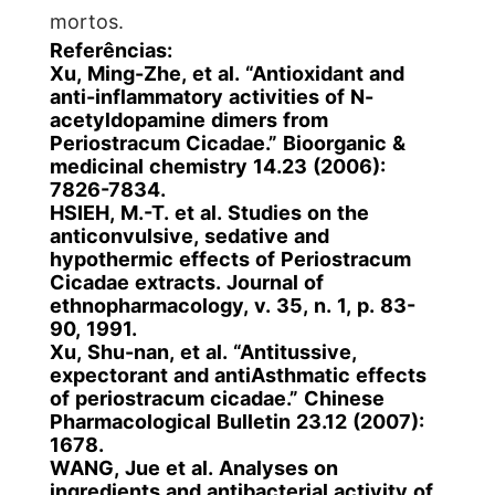
mortos.
Referências:
Xu, Ming-Zhe, et al. “Antioxidant and
anti-inflammatory activities of N-
acetyldopamine dimers from
Periostracum Cicadae.” Bioorganic &
medicinal chemistry 14.23 (2006):
7826-7834.
HSIEH, M.-T. et al. Studies on the
anticonvulsive, sedative and
hypothermic effects of Periostracum
Cicadae extracts. Journal of
ethnopharmacology, v. 35, n. 1, p. 83-
90, 1991.
Xu, Shu-nan, et al. “Antitussive,
expectorant and antiAsthmatic effects
of periostracum cicadae.” Chinese
Pharmacological Bulletin 23.12 (2007):
1678.
WANG, Jue et al. Analyses on
ingredients and antibacterial activity of