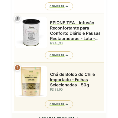
COMPRAR
2
EPIONE TEA - Infusão
Reconfortante para
Conforto Diário e Pausas
Restauradoras - Lata -
50g
R$ 48,90
COMPRAR
3
Chá de Boldo do Chile
Importado - Folhas
Selecionadas - 50g
R$ 32,90
COMPRAR