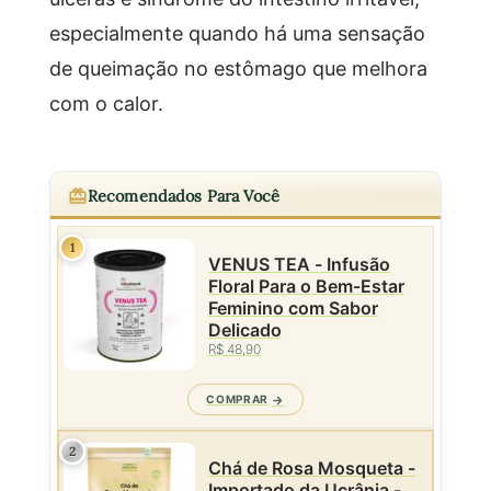
especialmente quando há uma sensação
de queimação no estômago que melhora
com o calor.
Recomendados Para Você
1
VENUS TEA - Infusão
Floral Para o Bem-Estar
Feminino com Sabor
Delicado
R$ 48,90
COMPRAR
2
Chá de Rosa Mosqueta -
Importado da Ucrânia -