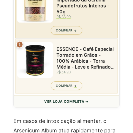
Pseudofrutos Inteiros -
50g
R$ 38,90
COMPRAR
3
ESSENCE - Café Especial
Torrado em Grãos -
100% Arábica - Torra
Média - Leve e Refinado -
Caparaó MG - Lata
R$ 54,90
Premium - Natublend -
100g
COMPRAR
VER LOJA COMPLETA →
Em casos de intoxicação alimentar, o
Arsenicum Album atua rapidamente para