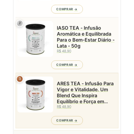
COMPRAR
2
IASO TEA - Infusão
Aromática e Equilibrada
Para o Bem-Estar Diário -
Lata - 50g
R$ 48,90
COMPRAR
3
ARES TEA - Infusão Para
Vigor e Vitalidade. Um
Blend Que Inspira
Equilíbrio e Força em
R$ 48,90
Cada Gole - Lata - 50g
COMPRAR