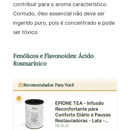
contribuir para o aroma característico.
Contudo, óleo essencial não deve ser
ingerido puro, pois é concentrado e pode
ser tóxico.
Fenólicos e Flavonoides: Ácido
Rosmarínico
Recomendados Para Você
1
EPIONE TEA - Infusão
Reconfortante para
Conforto Diário e Pausas
Restauradoras - Lata -
50g
R$ 48,90