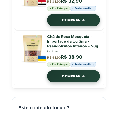
R$ 32,90
R$ 38,90
✓ Em Estoque
⚡ Envio Imediato
COMPRAR →
Chá de Rosa Mosqueta -
Importado da Ucrânia -
Pseudofrutos Inteiros - 50g
Ucrânia
R$ 38,90
R$ 48,90
✓ Em Estoque
⚡ Envio Imediato
COMPRAR →
Este conteúdo foi útil?