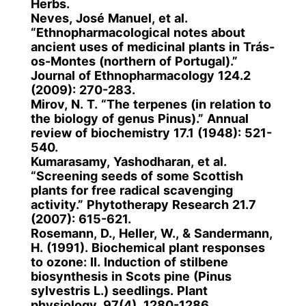
Herbs.
Neves, José Manuel, et al.
“Ethnopharmacological notes about
ancient uses of medicinal plants in Trás-
os-Montes (northern of Portugal).”
Journal of Ethnopharmacology 124.2
(2009): 270-283.
Mirov, N. T. “The terpenes (in relation to
the biology of genus Pinus).” Annual
review of biochemistry 17.1 (1948): 521-
540.
Kumarasamy, Yashodharan, et al.
“Screening seeds of some Scottish
plants for free radical scavenging
activity.” Phytotherapy Research 21.7
(2007): 615-621.
Rosemann, D., Heller, W., & Sandermann,
H. (1991). Biochemical plant responses
to ozone: II. Induction of stilbene
biosynthesis in Scots pine (Pinus
sylvestris L.) seedlings. Plant
physiology, 97(4), 1280-1286.