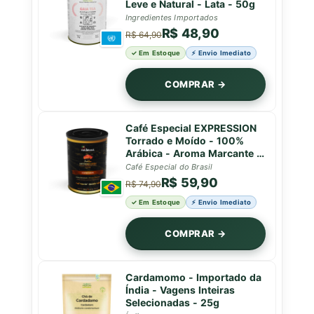
Leve e Natural - Lata - 50g
Ingredientes Importados
R$ 48,90
R$ 64,90
✓ Em Estoque
⚡ Envio Imediato
COMPRAR →
Café Especial EXPRESSION
Torrado e Moído - 100%
Arábica - Aroma Marcante e
Sabor Encorpado - Caparaó
Café Especial do Brasil
MG - Lata Premium -
R$ 59,90
R$ 74,90
Natublend - 100g
✓ Em Estoque
⚡ Envio Imediato
COMPRAR →
Cardamomo - Importado da
Índia - Vagens Inteiras
Selecionadas - 25g