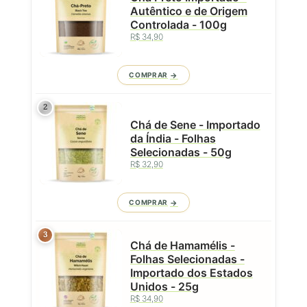
Autêntico e de Origem
Controlada - 100g
R$ 34,90
COMPRAR
2
Chá de Sene - Importado
da Índia - Folhas
Selecionadas - 50g
R$ 32,90
COMPRAR
3
Chá de Hamamélis -
Folhas Selecionadas -
Importado dos Estados
Unidos - 25g
R$ 34,90