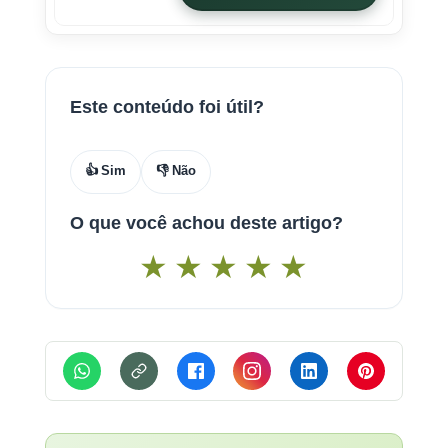
Este conteúdo foi útil?
👍 Sim
👎 Não
O que você achou deste artigo?
★
★
★
★
★