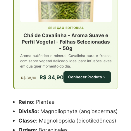
SELEÇÃO EDITORIAL
Chá de Cavalinha - Aroma Suave e
Perfil Vegetal - Folhas Selecionadas
- 50g
Aroma autêntico e mineral. Cavalinha pura e fresca,
com sabor vegetal delicado. Ideal para infusões leves
em qualquer momento do dia.
R$ 34,90
Conhecer Produto
R$ 38,90
Reino:
Plantae
Divisão:
Magnoliophyta (angiospermas)
Classe:
Magnoliopsida (dicotiledôneas)
Ordem:
Boraginales