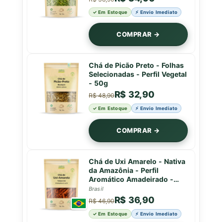
✓ Em Estoque
⚡ Envio Imediato
COMPRAR →
Chá de Picão Preto - Folhas
Selecionadas - Perfil Vegetal
- 50g
R$ 32,90
R$ 48,90
✓ Em Estoque
⚡ Envio Imediato
COMPRAR →
Chá de Uxi Amarelo - Nativa
da Amazônia - Perfil
Aromático Amadeirado -
50g
Brasil
R$ 36,90
R$ 46,90
✓ Em Estoque
⚡ Envio Imediato