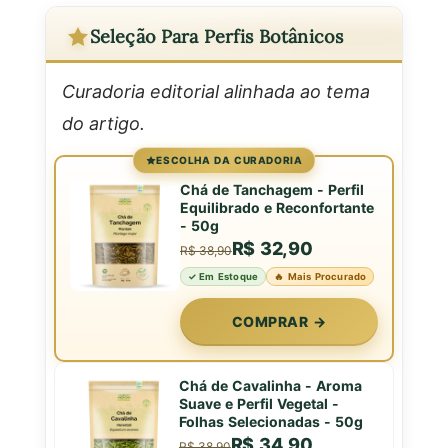
Seleção Para Perfis Botânicos
Curadoria editorial alinhada ao tema
do artigo.
ESCOLHA DA CURADORIA
Chá de Tanchagem - Perfil
Equilibrado e Reconfortante
- 50g
R$ 32,90
R$ 38,90
✓ Em Estoque
🔥 Mais Procurado
COMPRAR →
Chá de Cavalinha - Aroma
Suave e Perfil Vegetal -
Folhas Selecionadas - 50g
R$ 34,90
R$ 38,90