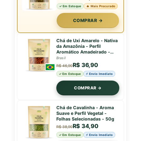
✓ Em Estoque
🔥 Mais Procurado
COMPRAR →
Chá de Uxi Amarelo - Nativa
da Amazônia - Perfil
Aromático Amadeirado -
50g
Brasil
R$ 36,90
R$ 46,90
✓ Em Estoque
⚡ Envio Imediato
COMPRAR →
Chá de Cavalinha - Aroma
Suave e Perfil Vegetal -
Folhas Selecionadas - 50g
R$ 34,90
R$ 38,90
✓ Em Estoque
⚡ Envio Imediato