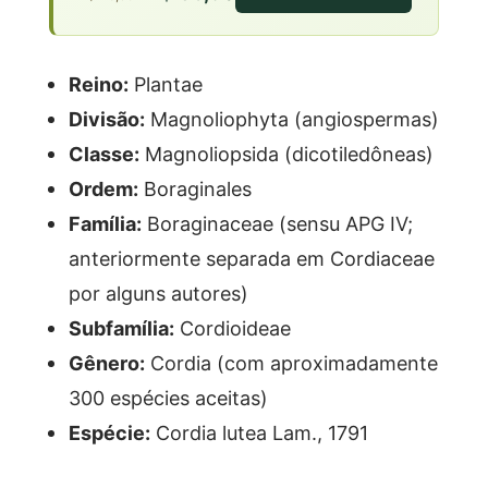
Reino:
Plantae
Divisão:
Magnoliophyta (angiospermas)
Classe:
Magnoliopsida (dicotiledôneas)
Ordem:
Boraginales
Família:
Boraginaceae (sensu APG IV;
anteriormente separada em Cordiaceae
por alguns autores)
Subfamília:
Cordioideae
Gênero:
Cordia (com aproximadamente
300 espécies aceitas)
Espécie:
Cordia lutea Lam., 1791