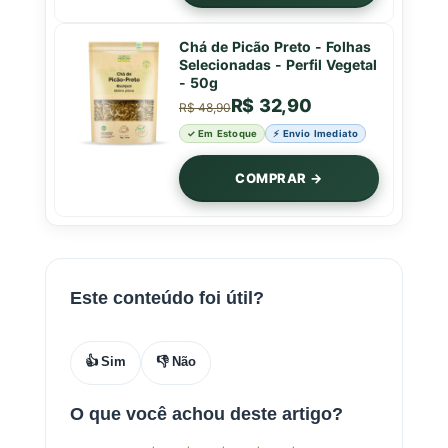
Chá de Picão Preto - Folhas
Selecionadas - Perfil Vegetal
- 50g
R$ 32,90
R$ 48,90
✓ Em Estoque
⚡ Envio Imediato
COMPRAR →
Este conteúdo foi útil?
👍 Sim
👎 Não
O que você achou deste artigo?