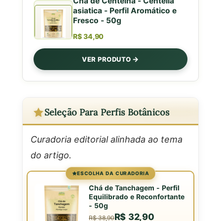
Chá de Centelha - Centella
asiatica - Perfil Aromático e
Fresco - 50g
R$ 34,90
VER PRODUTO
Seleção Para Perfis Botânicos
Curadoria editorial alinhada ao tema
do artigo.
ESCOLHA DA CURADORIA
Chá de Tanchagem - Perfil
Equilibrado e Reconfortante
- 50g
R$ 32,90
R$ 38,90