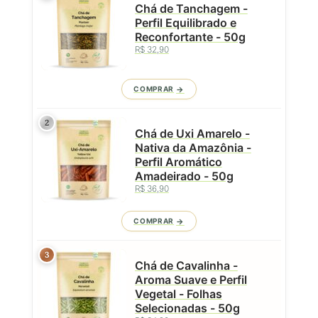
Chá de Tanchagem -
Perfil Equilibrado e
Reconfortante - 50g
R$ 32,90
COMPRAR
2
Chá de Uxi Amarelo -
Nativa da Amazônia -
Perfil Aromático
Amadeirado - 50g
R$ 36,90
COMPRAR
3
Chá de Cavalinha -
Aroma Suave e Perfil
Vegetal - Folhas
Selecionadas - 50g