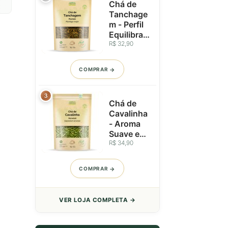
Chá de
Tanchage
m - Perfil
Equilibrad
o e
R$ 32,90
Reconfort
ante - 50g
COMPRAR
3
Chá de
Cavalinha
- Aroma
Suave e
Perfil
R$ 34,90
Vegetal -
Folhas
COMPRAR
Seleciona
das - 50g
VER LOJA COMPLETA →