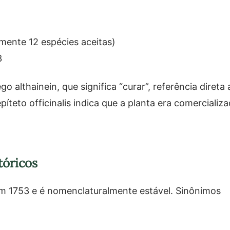
ente 12 espécies aceitas)
3
althainein, que significa “curar”, referência direta 
píteto officinalis indica que a planta era comercializ
tóricos
 em 1753 e é nomenclaturalmente estável. Sinônimos