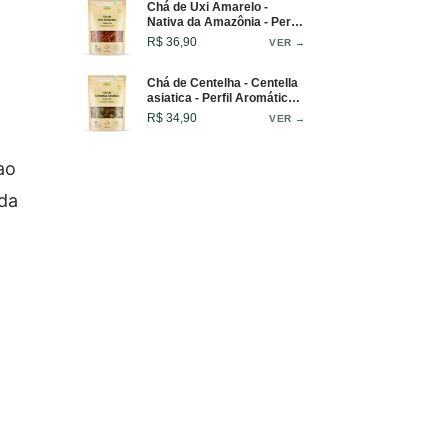
Chá de Uxi Amarelo -
Nativa da Amazônia - Perfil
Aromático Amadeirado -
R$ 36,90
VER →
50g
Chá de Centelha - Centella
asiatica - Perfil Aromático e
Fresco - 50g
R$ 34,90
VER →
ao
ada