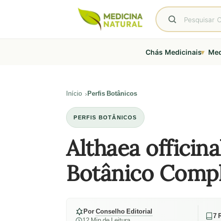
▾
Chás Medicinais
Med
Início
Perfis Botânicos
PERFIS BOTÂNICOS
Althaea officinal
Botânico Comp
Por
Conselho Editorial
7 
12 Min de Leitura