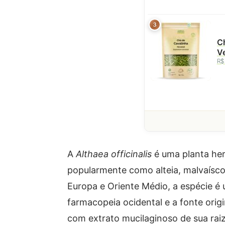
3
Ch
Ve
R$
A
Althaea officinalis
é uma planta her
popularmente como alteia, malvaísco
Europa e Oriente Médio, a espécie é 
farmacopeia ocidental e a fonte orig
com extrato mucilaginoso de sua rai