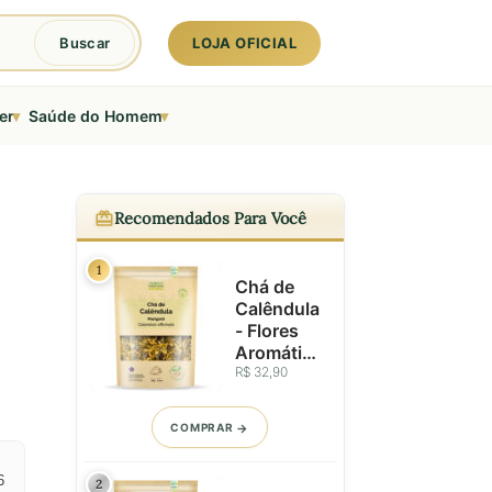
LOJA OFICIAL
Buscar
▾
▾
er
Saúde do Homem
Recomendados Para Você
1
Chá de
Calêndula
- Flores
Aromática
s
R$ 32,90
Seleciona
das - 50g
COMPRAR
6
2