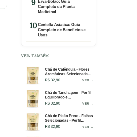
Erva-Botão: Guia
Completo da Planta
Medicinal
Centella Asiatica: Guia
Completo de Benefícios e
Usos
VEJA TAMBÉM
Chá de Calêndula - Flores
Aromáticas Selecionadas -
50g
R$ 32,90
VER →
Chá de Tanchagem - Perfil
Equilibrado e
Reconfortante - 50g
R$ 32,90
VER →
Chá de Picão Preto - Folhas
Selecionadas - Perfil
Vegetal - 50g
R$ 32,90
VER →