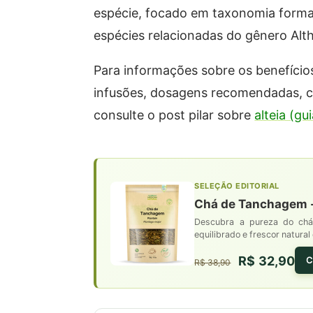
espécie, focado em taxonomia formal,
espécies relacionadas do gênero Altha
Para informações sobre os benefícios
infusões, dosagens recomendadas, co
consulte o post pilar sobre
alteia (g
SELEÇÃO EDITORIAL
Chá de Tanchagem - 
Descubra a pureza do chá
equilibrado e frescor natura
R$ 32,90
C
R$ 38,90