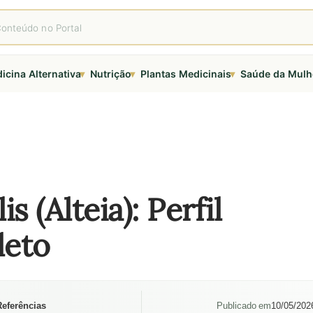
▾
▾
▾
icina Alternativa
Nutrição
Plantas Medicinais
Saúde da Mulh
is (Alteia): Perfil
leto
Referências
Publicado em
10/05/202