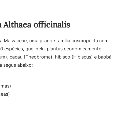
Althaea officinalis
ília Malvaceae, uma grande família cosmopolita com
0 espécies, que inclui plantas economicamente
m), cacau (Theobroma), hibisco (Hibiscus) e baobá
a segue abaixo:
rmas)
neas)