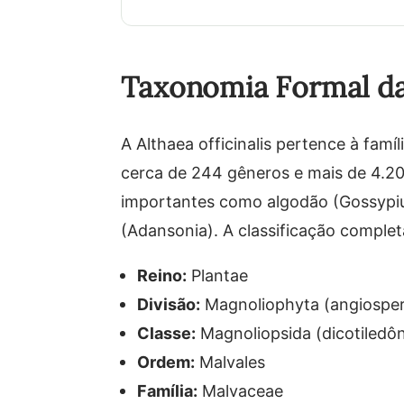
Taxonomia Formal da 
A Althaea officinalis pertence à fam
cerca de 244 gêneros e mais de 4.20
importantes como algodão (Gossypiu
(Adansonia). A classificação complet
Reino:
Plantae
Divisão:
Magnoliophyta (angiospe
Classe:
Magnoliopsida (dicotiledô
Ordem:
Malvales
Família:
Malvaceae