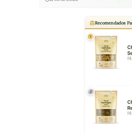
Recomendados Pa
1
Ch
S
R$
2
Ch
Re
R$