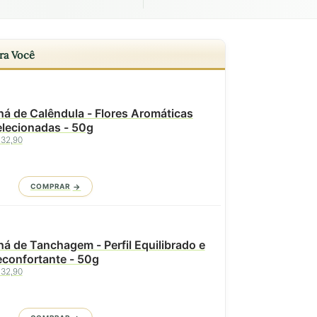
ra Você
á de Calêndula - Flores Aromáticas
elecionadas - 50g
 32,90
COMPRAR
á de Tanchagem - Perfil Equilibrado e
confortante - 50g
 32,90