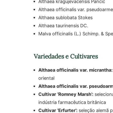
Althaea kragujevacensis Pancic
Althaea officinalis var. pseudoarm
Althaea sublobata Stokes
Althaea taurinensis DC.
Malva officinalis (L.) Schimp. & Sp
Variedades e Cultivares
Althaea officinalis var. micrantha:
oriental
Althaea officinalis var. pseudoar
Cultivar ‘Romney Marsh’:
selecion
indústria farmacêutica britânica
Cultivar ‘Erfurter’:
seleção alemã pa