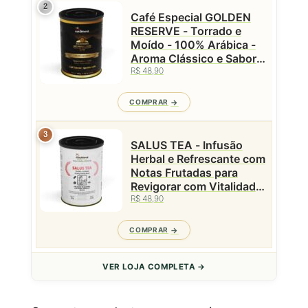
2
Café Especial GOLDEN
RESERVE - Torrado e
Moído - 100% Arábica -
Aroma Clássico e Sabor
Equilibrado - Caparaó
R$ 48,90
MG - Lata Premium -
Natublend - 100g
COMPRAR
3
SALUS TEA - Infusão
Herbal e Refrescante com
Notas Frutadas para
Revigorar com Vitalidade
Natural - Lata - 50g
R$ 48,90
COMPRAR
VER LOJA COMPLETA →