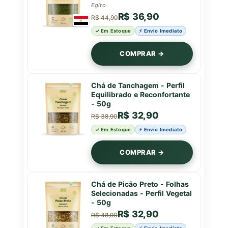
Egito
R$ 36,90
R$ 44,90
✓ Em Estoque
⚡ Envio Imediato
COMPRAR →
Chá de Tanchagem - Perfil
Equilibrado e Reconfortante
- 50g
R$ 32,90
R$ 38,90
✓ Em Estoque
⚡ Envio Imediato
COMPRAR →
Chá de Picão Preto - Folhas
Selecionadas - Perfil Vegetal
- 50g
R$ 32,90
R$ 48,90