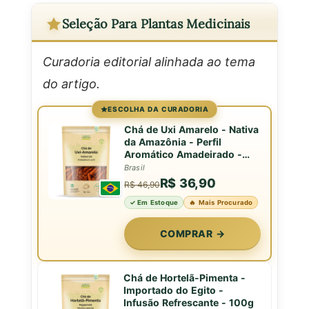
Seleção Para Plantas Medicinais
Curadoria editorial alinhada ao tema
do artigo.
ESCOLHA DA CURADORIA
Chá de Uxi Amarelo - Nativa
da Amazônia - Perfil
Aromático Amadeirado -
50g
Brasil
R$ 36,90
R$ 46,90
✓ Em Estoque
🔥 Mais Procurado
COMPRAR →
Chá de Hortelã-Pimenta -
Importado do Egito -
Infusão Refrescante - 100g