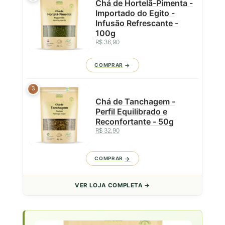
Chá de Hortelã-Pimenta -
Importado do Egito -
Infusão Refrescante -
100g
R$ 36,90
COMPRAR
3
Chá de Tanchagem -
Perfil Equilibrado e
Reconfortante - 50g
R$ 32,90
COMPRAR
VER LOJA COMPLETA →