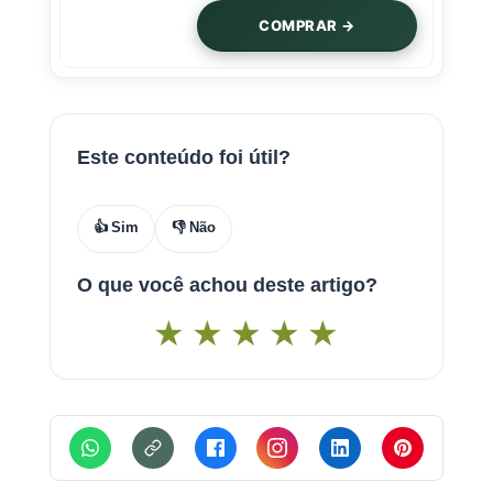
COMPRAR →
Este conteúdo foi útil?
👍 Sim
👎 Não
O que você achou deste artigo?
★
★
★
★
★