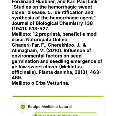
Ferdinand Huebner, and Karl Paul Link.
“Studies on the hemorrhagic
sweet
clover
disease. 5. Identification and
synthesis of the hemorrhagic agent.”
Journal of Biological Chemistry 138
(1941): 513-527.
Meliloto: 12 proprietà, benefici e modi
d’uso. Naturopata Online.
Ghaderi-Far, F., Gherekhloo, J., &
Alimagham, M. (2010). Influence of
environmental factors on seed
germination and seedling emergence of
yellow sweet clover (Melilotus
officinalis). Planta daninha, 28(3), 463-
469.
Meliloto o Erba Vetturina.
Equipe Medicina Natural
RECOMENDAÇÃO VERIFICADA