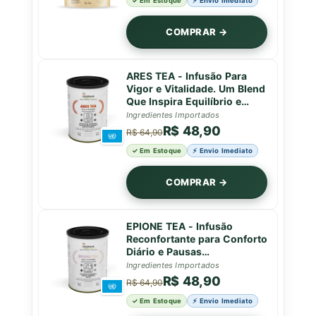
✓ Em Estoque
⚡ Envio Imediato
COMPRAR →
ARES TEA - Infusão Para
Vigor e Vitalidade. Um Blend
Que Inspira Equilíbrio e
Força em Cada Gole - Lata -
Ingredientes Importados
50g
R$ 48,90
R$ 64,90
✓ Em Estoque
⚡ Envio Imediato
COMPRAR →
EPIONE TEA - Infusão
Reconfortante para Conforto
Diário e Pausas
Restauradoras - Lata - 50g
Ingredientes Importados
R$ 48,90
R$ 64,90
✓ Em Estoque
⚡ Envio Imediato