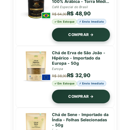
100% Arábica - Torra Média
- Clássico e Equilibrado -
Café Especial do Brasil
Caparaó MG - Lata Premium
R$ 48,90
R$ 64,90
- Natublend - 100g
✓ Em Estoque
⚡ Envio Imediato
COMPRAR →
Chá de Erva de São João -
Hipérico - Importado da
Europa - 50g
Europa
R$ 32,90
R$ 38,90
✓ Em Estoque
⚡ Envio Imediato
COMPRAR →
Chá de Sene - Importado da
Índia - Folhas Selecionadas
- 50g