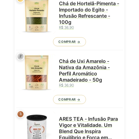
Chá de Hortelã-Pimenta -
Importado do Egito -
Infusão Refrescante -
100g
R$ 36,90
COMPRAR
2
Chá de Uxi Amarelo -
Nativa da Amazônia -
Perfil Aromático
Amadeirado - 50g
R$ 36,90
COMPRAR
3
ARES TEA - Infusão Para
Vigor e Vitalidade. Um
Blend Que Inspira
Equilíbrio e Força em