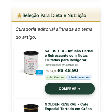
Seleção Para Dieta e Nutrição
Curadoria editorial alinhada ao tema
do artigo.
SALUS TEA - Infusão Herbal
e Refrescante com Notas
Frutadas para Revigorar
com Vitalidade Natural -
Ingredientes Importados
Lata - 50g
R$ 48,90
R$ 64,90
✓ Em Estoque
⚡ Envio Imediato
COMPRAR →
GOLDEN RESERVE - Café
Especial Torrado em Grãos -