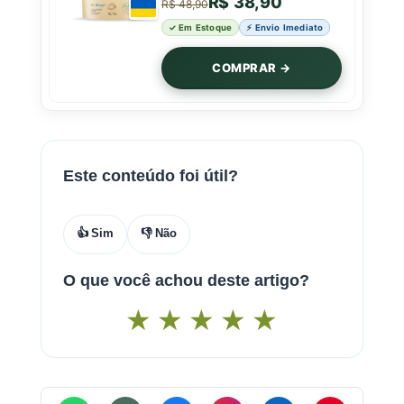
R$ 38,90
R$ 48,90
✓ Em Estoque
⚡ Envio Imediato
COMPRAR →
Este conteúdo foi útil?
👍 Sim
👎 Não
O que você achou deste artigo?
★
★
★
★
★