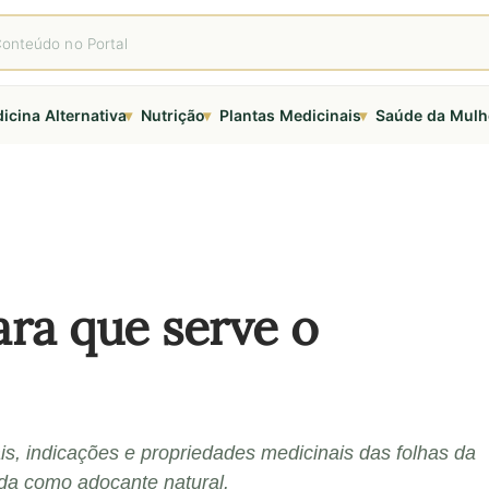
▾
▾
▾
icina Alternativa
Nutrição
Plantas Medicinais
Saúde da Mulh
ara que serve o
ais, indicações e propriedades medicinais das folhas da
ada como adoçante natural.