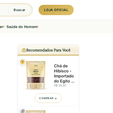
LOJA OFICIAL
Buscar
▾
▾
er
Saúde do Homem
Recomendados Para Você
1
Chá de
Hibisco -
Importado
do Egito -
Flores
R$ 34,90
Seleciona
das -
COMPRAR
100g
2