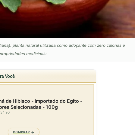
iana), planta natural utilizada como adoçante com zero calorias e
propriedades medicinais.
ra Você
á de Hibisco - Importado do Egito -
ores Selecionadas - 100g
 34,90
COMPRAR