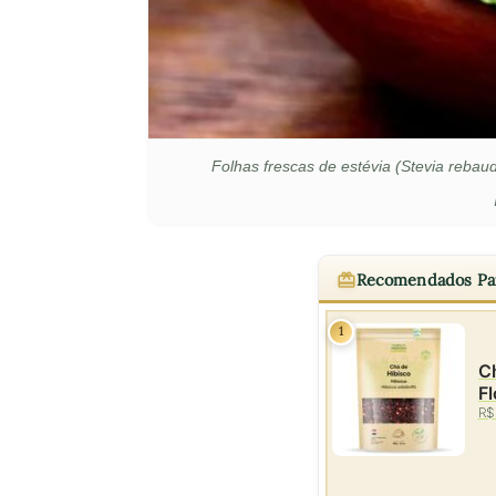
Folhas frescas de estévia (Stevia rebaud
Recomendados Pa
1
Ch
Fl
R$