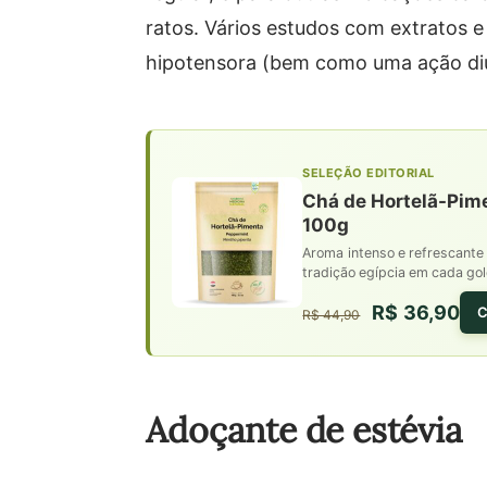
ratos. Vários estudos com extratos 
hipotensora (bem como uma ação diu
SELEÇÃO EDITORIAL
Chá de Hortelã-Pime
100g
Aroma intenso e refrescante 
tradição egípcia em cada go
R$ 36,90
C
R$ 44,90
Adoçante de estévia