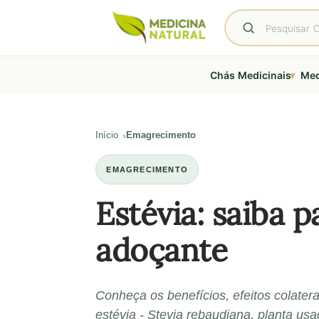
▾
Chás Medicinais
Med
Início
Emagrecimento
EMAGRECIMENTO
Estévia: saiba p
adoçante
Conheça os benefícios, efeitos colater
estévia - Stevia rebaudiana, planta us