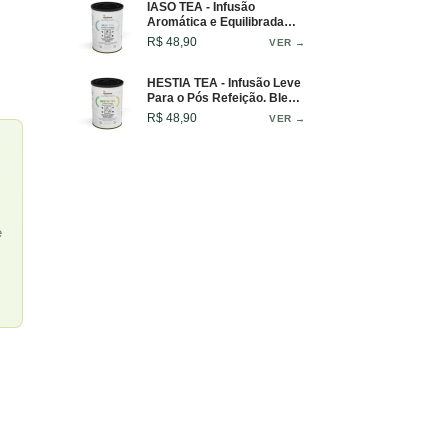
IASO TEA - Infusão
Aromática e Equilibrada
Para o Bem-Estar Diário -
R$ 48,90
VER →
Lata - 50g
HESTIA TEA - Infusão Leve
Para o Pós Refeição. Blend
Digestivo Para Conforto e
R$ 48,90
VER →
Leveza - Lata - 50g
e