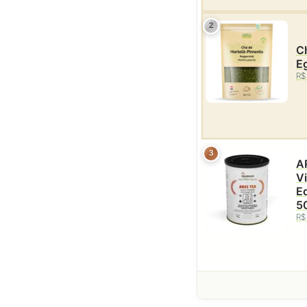
2
Ch
Eg
R$
3
AR
Vi
Eq
5
R$