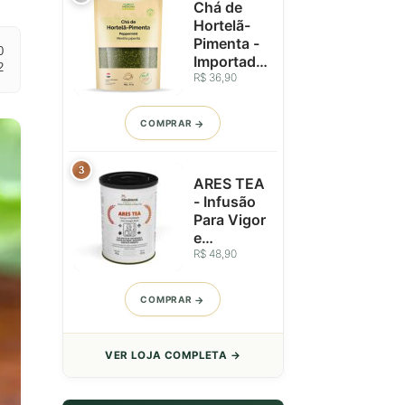
Chá de
Hortelã-
Pimenta -
0
Importado
2
do Egito -
R$ 36,90
Infusão
Refrescan
COMPRAR
te - 100g
3
ARES TEA
- Infusão
Para Vigor
e
Vitalidade.
R$ 48,90
Um Blend
Que
COMPRAR
Inspira
Equilíbrio
e Força em
VER LOJA COMPLETA →
Cada Gole
- Lata -
50g