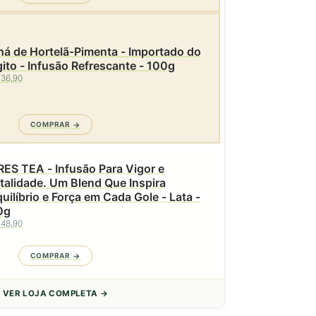
á de Hortelã-Pimenta - Importado do
ito - Infusão Refrescante - 100g
 36,90
COMPRAR
ES TEA - Infusão Para Vigor e
talidade. Um Blend Que Inspira
uilíbrio e Força em Cada Gole - Lata -
0g
 48,90
COMPRAR
VER LOJA COMPLETA →