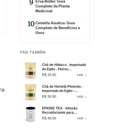
Erva-Botão: Guia
Completo da Planta
Medicinal
Centella Asiatica: Guia
Completo de Benefícios e
Usos
VEJA TAMBÉM
Chá de Hibisco - Importado
do Egito - Flores
Selecionadas - 100g
R$ 34,90
VER →
Chá de Hortelã-Pimenta -
ra.
Importado do Egito -
Infusão Refrescante - 100g
R$ 36,90
VER →
EPIONE TEA - Infusão
Reconfortante para
Conforto Diário e Pausas
R$ 48,90
VER →
Restauradoras - Lata - 50g