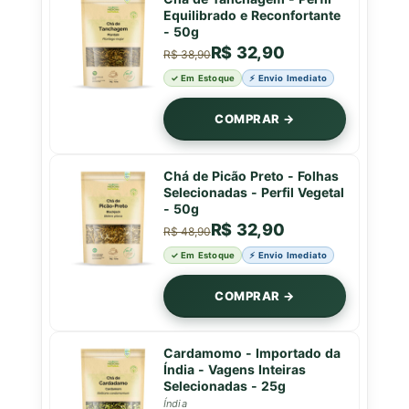
Equilibrado e Reconfortante
- 50g
R$ 32,90
R$ 38,90
✓ Em Estoque
⚡ Envio Imediato
COMPRAR →
Chá de Picão Preto - Folhas
Selecionadas - Perfil Vegetal
- 50g
R$ 32,90
R$ 48,90
✓ Em Estoque
⚡ Envio Imediato
COMPRAR →
Cardamomo - Importado da
Índia - Vagens Inteiras
Selecionadas - 25g
Índia