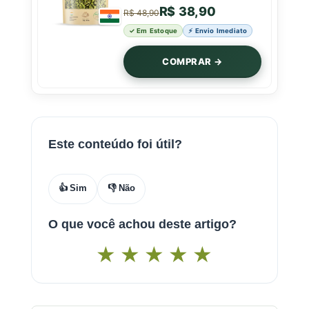
R$ 38,90
R$ 48,90
✓ Em Estoque
⚡ Envio Imediato
COMPRAR →
Este conteúdo foi útil?
👍 Sim
👎 Não
O que você achou deste artigo?
★
★
★
★
★