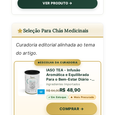
VER PRODUTO
Seleção Para Chás Medicinais
Curadoria editorial alinhada ao tema
do artigo.
ESCOLHA DA CURADORIA
IASO TEA - Infusão
Aromática e Equilibrada
Para o Bem-Estar Diário -
Lata - 50g
Ingredientes Importados
R$ 48,90
R$ 64,90
✓ Em Estoque
🔥 Mais Procurado
COMPRAR →