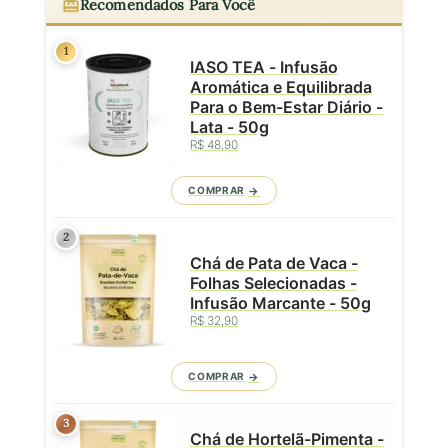
Recomendados Para Você
1
IASO TEA - Infusão
Aromática e Equilibrada
Para o Bem-Estar Diário -
Lata - 50g
R$ 48,90
COMPRAR
2
Chá de Pata de Vaca -
Folhas Selecionadas -
Infusão Marcante - 50g
R$ 32,90
COMPRAR
3
Chá de Hortelã-Pimenta -