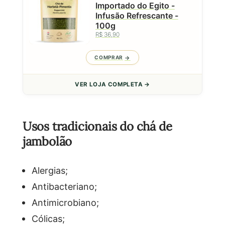
Importado do Egito -
Infusão Refrescante -
100g
R$ 36,90
COMPRAR
VER LOJA COMPLETA →
Usos tradicionais do chá de
jambolão
Alergias;
Antibacteriano;
Antimicrobiano;
Cólicas;