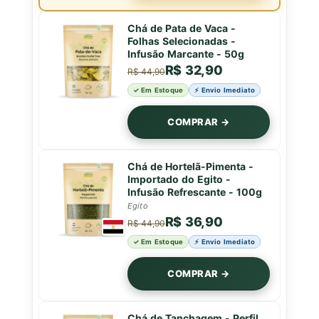
Chá de Pata de Vaca -
Folhas Selecionadas -
Infusão Marcante - 50g
R$ 32,90
R$ 44,90
✓ Em Estoque
⚡ Envio Imediato
COMPRAR →
Chá de Hortelã-Pimenta -
Importado do Egito -
Infusão Refrescante - 100g
Egito
R$ 36,90
R$ 44,90
✓ Em Estoque
⚡ Envio Imediato
COMPRAR →
Chá de Tanchagem - Perfil