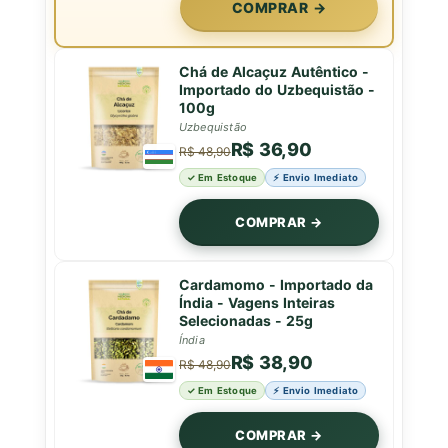
COMPRAR →
Chá de Alcaçuz Autêntico -
Importado do Uzbequistão -
100g
Uzbequistão
R$ 36,90
R$ 48,90
✓ Em Estoque
⚡ Envio Imediato
COMPRAR →
Cardamomo - Importado da
Índia - Vagens Inteiras
Selecionadas - 25g
Índia
R$ 38,90
R$ 48,90
✓ Em Estoque
⚡ Envio Imediato
COMPRAR →