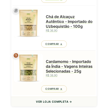
2
Chá de Alcaçuz
Autêntico - Importado do
Uzbequistão - 100g
R$ 36,90
COMPRAR
3
Cardamomo - Importado
da Índia - Vagens Inteiras
Selecionadas - 25g
R$ 38,90
COMPRAR
VER LOJA COMPLETA →