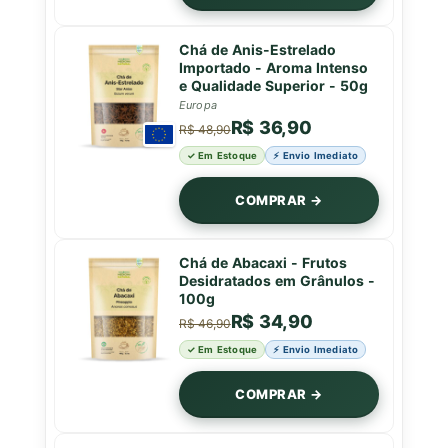
Chá de Anis-Estrelado
Importado - Aroma Intenso
e Qualidade Superior - 50g
Europa
R$ 36,90
R$ 48,90
✓ Em Estoque
⚡ Envio Imediato
COMPRAR →
Chá de Abacaxi - Frutos
Desidratados em Grânulos -
100g
R$ 34,90
R$ 46,90
✓ Em Estoque
⚡ Envio Imediato
COMPRAR →