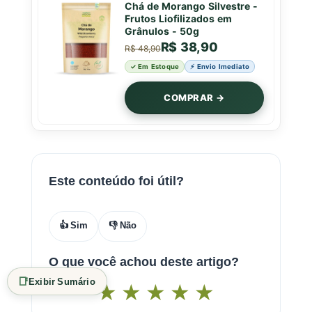
Chá de Morango Silvestre -
Frutos Liofilizados em
Grânulos - 50g
R$ 38,90
R$ 48,90
✓ Em Estoque
⚡ Envio Imediato
COMPRAR →
Este conteúdo foi útil?
👍 Sim
👎 Não
O que você achou deste artigo?
📑
Exibir Sumário
★
★
★
★
★