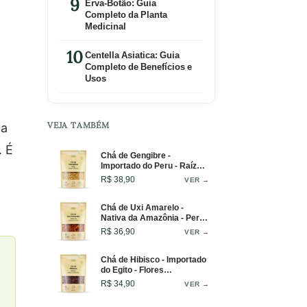
Erva-Botão: Guia
Completo da Planta
Medicinal
Centella Asiatica: Guia
Completo de Benefícios e
Usos
ua
VEJA TAMBÉM
. É
Chá de Gengibre -
Importado do Peru - Raízes
Selecionadas - 100g
R$ 38,90
VER →
Chá de Uxi Amarelo -
Nativa da Amazônia - Perfil
Aromático Amadeirado -
R$ 36,90
VER →
50g
Chá de Hibisco - Importado
do Egito - Flores
Selecionadas - 100g
R$ 34,90
VER →