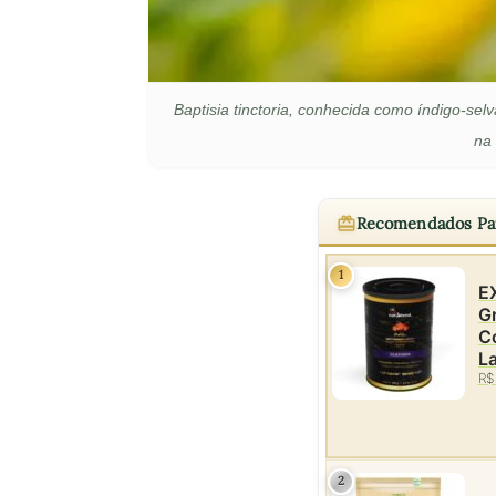
Baptisia tinctoria, conhecida como índigo-selv
na 
Recomendados Pa
1
E
Gr
C
La
R$
2