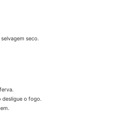
o selvagem seco.
ferva.
 desligue o fogo.
gem.