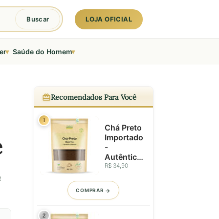
LOJA OFICIAL
Buscar
▾
▾
er
Saúde do Homem
Recomendados Para Você
1
Chá Preto
Importado
e
-
Autêntico
e de
R$ 34,90
Origem
a
Controlad
COMPRAR
a - 100g
2