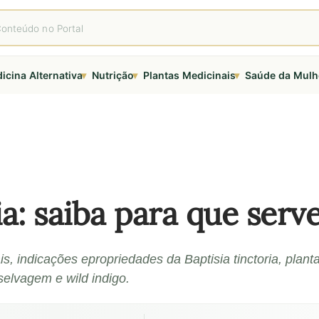
▾
▾
▾
icina Alternativa
Nutrição
Plantas Medicinais
Saúde da Mulh
ia: saiba para que serv
is, indicações epropriedades da Baptisia tinctoria, plant
elvagem e wild indigo.