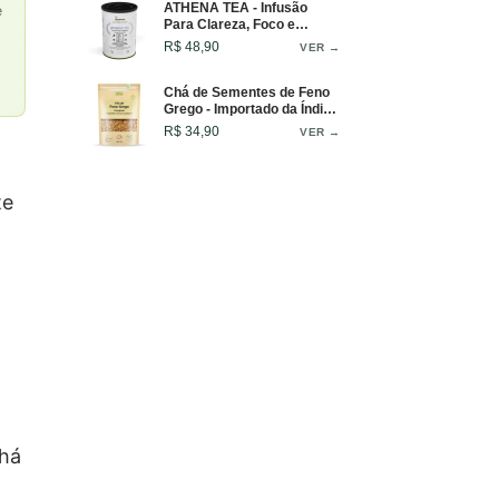
ATHENA TEA - Infusão
e
Para Clareza, Foco e
Inspiração. Blend Intenso e
R$ 48,90
VER →
Sofisticado Para Decisões
Sábias e Mentes Brilhantes
- 50g
Chá de Sementes de Feno
Grego - Importado da Índia -
100g
R$ 34,90
VER →
te
chá