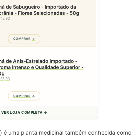
á de Sabugueiro - Importado da
rânia - Flores Selecionadas - 50g
 42,90
COMPRAR
á de Anis-Estrelado Importado -
oma Intenso e Qualidade Superior -
0g
 36,90
COMPRAR
VER LOJA COMPLETA →
a
) é uma planta medicinal também conhecida como