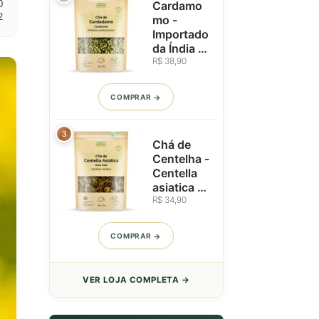
0
Cardamo
2
mo -
Importado
da Índia -
Vagens
R$ 38,90
Inteiras
Seleciona
COMPRAR
das - 25g
3
Chá de
Centelha -
Centella
asiatica -
Perfil
R$ 34,90
Aromático
e Fresco -
COMPRAR
50g
VER LOJA COMPLETA →