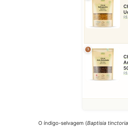
Ch
Uc
R$
3
Ch
Ar
5
R$
O índigo-selvagem (
Baptisia tinctori