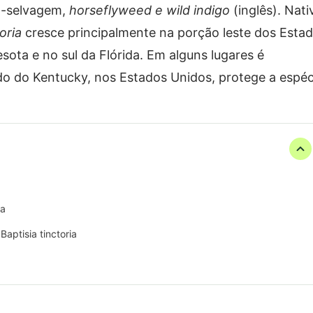
go-selvagem,
horseflyweed e wild indigo
(inglês). Nati
oria
cresce principalmente na porção leste dos Esta
ota e no sul da Flórida. Em alguns lugares é
do do Kentucky, nos Estados Unidos, protege a espéc
ia
Baptisia tinctoria