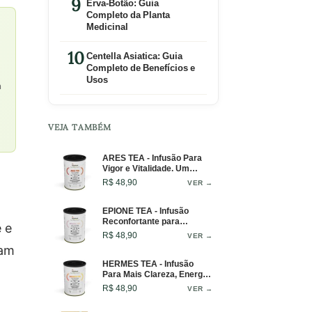
Erva-Botão: Guia
Completo da Planta
Medicinal
Centella Asiatica: Guia
Completo de Benefícios e
Usos
a
VEJA TAMBÉM
ARES TEA - Infusão Para
Vigor e Vitalidade. Um
Blend Que Inspira Equilíbrio
a
R$ 48,90
VER →
e Força em Cada Gole -
Lata - 50g
EPIONE TEA - Infusão
Reconfortante para
 e
Conforto Diário e Pausas
R$ 48,90
VER →
Restauradoras - Lata - 50g
tam
HERMES TEA - Infusão
Para Mais Clareza, Energia
e Foco. Blend Ideal Para
R$ 48,90
VER →
Começar o Dia ou Como
Pré-Treino - Lata - 50g