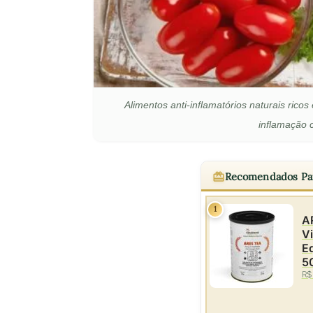
Alimentos anti-inflamatórios naturais ric
inflamação 
Recomendados Pa
1
AR
Vi
Eq
5
R$