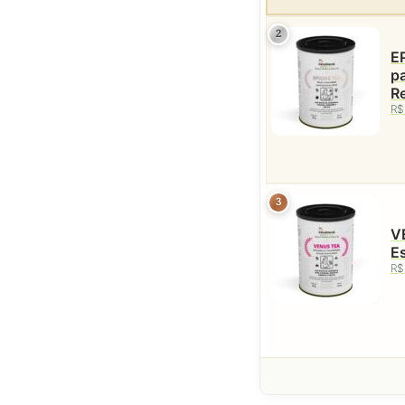
2
E
pa
Re
R$
3
VE
Es
R$