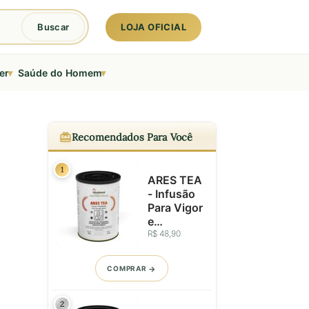
LOJA OFICIAL
Buscar
▾
▾
er
Saúde do Homem
Recomendados Para Você
1
ARES TEA
- Infusão
Para Vigor
e
Vitalidade.
R$ 48,90
Um Blend
Que
COMPRAR
Inspira
Equilíbrio
e Força em
2