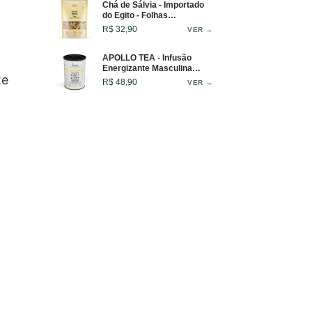
Chá de Sálvia - Importado
do Egito - Folhas
Aromáticas - 50g
R$ 32,90
VER →
APOLLO TEA - Infusão
Energizante Masculina
te
Para Clareza Mental e
R$ 48,90
VER →
Vitalidade - Lata - 50g