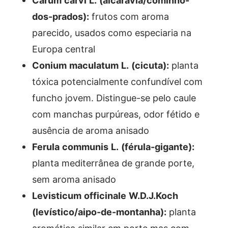
Carum carvi L. (alcaravia/cominho-
dos-prados):
frutos com aroma
parecido, usados como especiaria na
Europa central
Conium maculatum L. (cicuta):
planta
tóxica potencialmente confundível com
funcho jovem. Distingue-se pelo caule
com manchas purpúreas, odor fétido e
ausência de aroma anisado
Ferula communis L. (férula-gigante):
planta mediterrânea de grande porte,
sem aroma anisado
Levisticum officinale W.D.J.Koch
(levístico/aipo-de-montanha):
planta