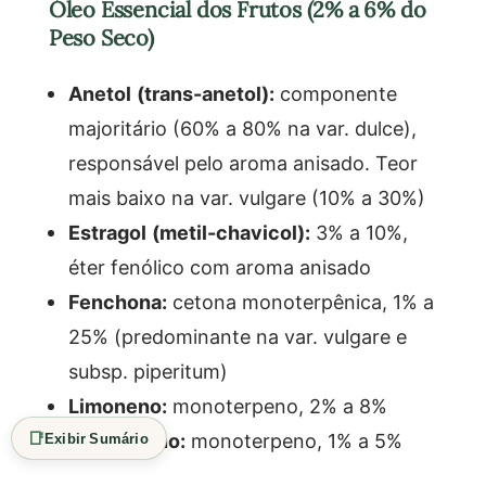
Óleo Essencial dos Frutos (2% a 6% do
Peso Seco)
Anetol (trans-anetol):
componente
majoritário (60% a 80% na var. dulce),
responsável pelo aroma anisado. Teor
mais baixo na var. vulgare (10% a 30%)
Estragol (metil-chavicol):
3% a 10%,
éter fenólico com aroma anisado
Fenchona:
cetona monoterpênica, 1% a
25% (predominante na var. vulgare e
subsp. piperitum)
Limoneno:
monoterpeno, 2% a 8%
📑
Alfa-pineno:
monoterpeno, 1% a 5%
Exibir Sumário