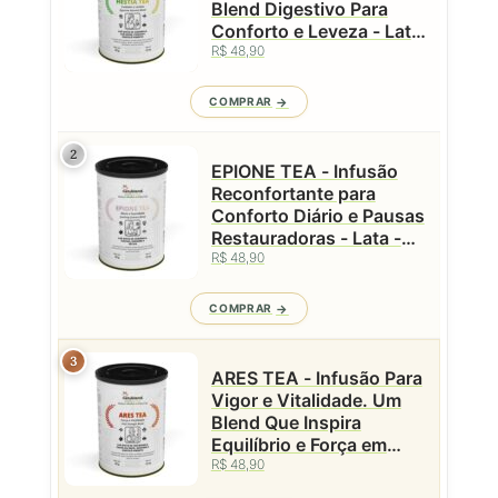
Blend Digestivo Para
Conforto e Leveza - Lata
- 50g
R$ 48,90
COMPRAR
2
EPIONE TEA - Infusão
Reconfortante para
Conforto Diário e Pausas
Restauradoras - Lata -
50g
R$ 48,90
COMPRAR
3
ARES TEA - Infusão Para
Vigor e Vitalidade. Um
Blend Que Inspira
Equilíbrio e Força em
R$ 48,90
Cada Gole - Lata - 50g