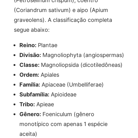
(Petroselinum crispum), coentro
(Coriandrum sativum) e aipo (Apium
graveolens). A classificação completa
segue abaixo:
Reino:
Plantae
Divisão:
Magnoliophyta (angiospermas)
Classe:
Magnoliopsida (dicotiledôneas)
Ordem:
Apiales
Família:
Apiaceae (Umbelliferae)
Subfamília:
Apioideae
Tribo:
Apieae
Gênero:
Foeniculum (gênero
monotípico com apenas 1 espécie
aceita)