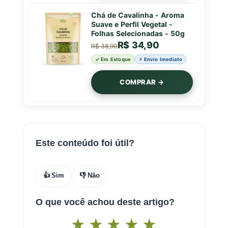
Chá de Cavalinha - Aroma
Suave e Perfil Vegetal -
Folhas Selecionadas - 50g
R$ 34,90
R$ 38,90
✓ Em Estoque
⚡ Envio Imediato
COMPRAR →
Este conteúdo foi útil?
👍 Sim
👎 Não
O que você achou deste artigo?
★
★
★
★
★