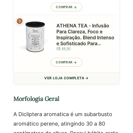
COMPRAR
3
ATHENA TEA - Infusão
Para Clareza, Foco e
Inspiração. Blend Intenso
e Sofisticado Para
Decisões Sábias e
R$ 48,90
Mentes Brilhantes - 50g
COMPRAR
VER LOJA COMPLETA →
Morfologia Geral
A Dicliptera aromatica é um subarbusto
aromático perene, atingindo 30 a 80