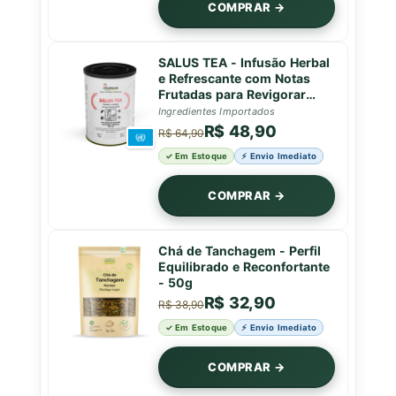
COMPRAR →
SALUS TEA - Infusão Herbal
e Refrescante com Notas
Frutadas para Revigorar
com Vitalidade Natural -
Ingredientes Importados
Lata - 50g
R$ 48,90
R$ 64,90
✓ Em Estoque
⚡ Envio Imediato
COMPRAR →
Chá de Tanchagem - Perfil
Equilibrado e Reconfortante
- 50g
R$ 32,90
R$ 38,90
✓ Em Estoque
⚡ Envio Imediato
COMPRAR →