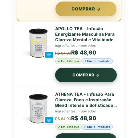
COMPRAR →
APOLLO TEA - Infusão
Energizante Masculina Para
Clareza Mental e Vitalidade -
Lata - 50g
Ingredientes Importados
R$ 48,90
R$ 64,90
✓ Em Estoque
⚡ Envio Imediato
COMPRAR →
ATHENA TEA - Infusão Para
Clareza, Foco e Inspiração.
Blend Intenso e Sofisticado
Para Decisões Sábias e
Ingredientes Importados
Mentes Brilhantes - 50g
R$ 48,90
R$ 64,90
✓ Em Estoque
⚡ Envio Imediato