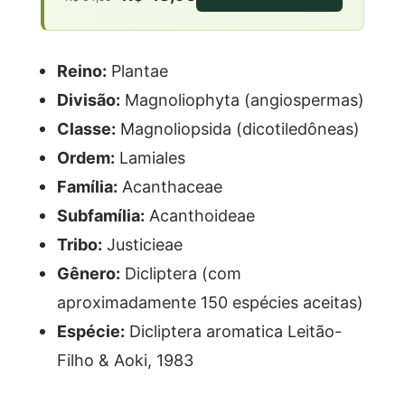
Reino:
Plantae
Divisão:
Magnoliophyta (angiospermas)
Classe:
Magnoliopsida (dicotiledôneas)
Ordem:
Lamiales
Família:
Acanthaceae
Subfamília:
Acanthoideae
Tribo:
Justicieae
Gênero:
Dicliptera (com
aproximadamente 150 espécies aceitas)
Espécie:
Dicliptera aromatica Leitão-
Filho & Aoki, 1983