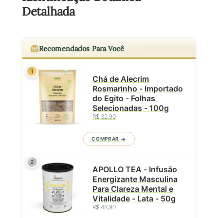
Detalhada
Recomendados Para Você
1
Chá de Alecrim
Rosmarinho - Importado
do Egito - Folhas
Selecionadas - 100g
R$ 32,90
COMPRAR
2
APOLLO TEA - Infusão
Energizante Masculina
Para Clareza Mental e
Vitalidade - Lata - 50g
R$ 48,90