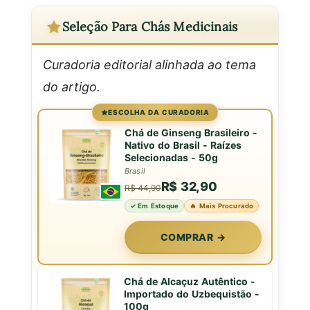
Seleção Para Chás Medicinais
Curadoria editorial alinhada ao tema
do artigo.
ESCOLHA DA CURADORIA
Chá de Ginseng Brasileiro -
Nativo do Brasil - Raízes
Selecionadas - 50g
Brasil
R$ 32,90
R$ 44,90
✓ Em Estoque
🔥 Mais Procurado
COMPRAR →
Chá de Alcaçuz Autêntico -
Importado do Uzbequistão -
100g