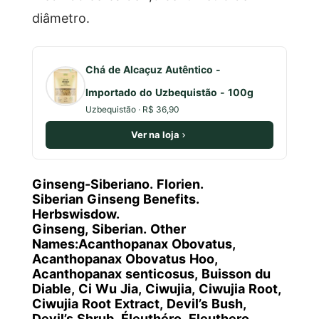
diâmetro.
Chá de Alcaçuz Autêntico -
Importado do Uzbequistão - 100g
Uzbequistão · R$ 36,90
Ver na loja
Ginseng-Siberiano. Florien.
Siberian Ginseng
Benefits.
Herbswisdow.
Ginseng, Siberian. Other
Names:Acanthopanax Obovatus,
Acanthopanax Obovatus Hoo,
Acanthopanax senticosus, Buisson du
Diable, Ci Wu Jia, Ciwujia, Ciwujia Root,
Ciwujia Root Extract, Devil’s Bush,
Devil’s Shrub, Éleuthéro, Eleuthero