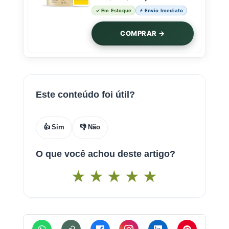
✓ Em Estoque
⚡ Envio Imediato
COMPRAR →
Este conteúdo foi útil?
👍 Sim
👎 Não
O que você achou deste artigo?
★
★
★
★
★