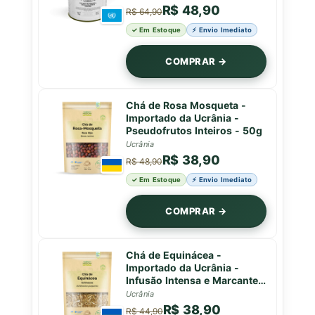
R$ 48,90
R$ 64,90
✓ Em Estoque
⚡ Envio Imediato
COMPRAR →
Chá de Rosa Mosqueta -
Importado da Ucrânia -
Pseudofrutos Inteiros - 50g
Ucrânia
R$ 38,90
R$ 48,90
✓ Em Estoque
⚡ Envio Imediato
COMPRAR →
Chá de Equinácea -
Importado da Ucrânia -
Infusão Intensa e Marcante -
50g
Ucrânia
R$ 38,90
R$ 44,90