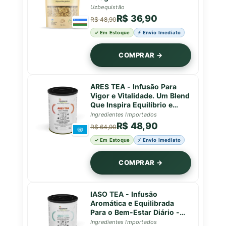
Uzbequistão
R$ 36,90
R$ 48,90
✓ Em Estoque
⚡ Envio Imediato
COMPRAR →
ARES TEA - Infusão Para
Vigor e Vitalidade. Um Blend
Que Inspira Equilíbrio e
Força em Cada Gole - Lata -
Ingredientes Importados
50g
R$ 48,90
R$ 64,90
✓ Em Estoque
⚡ Envio Imediato
COMPRAR →
IASO TEA - Infusão
Aromática e Equilibrada
Para o Bem-Estar Diário -
Lata - 50g
Ingredientes Importados