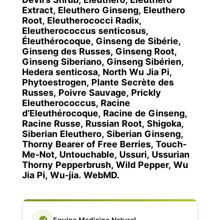
Extract, Eleuthero Ginseng, Eleuthero
Root, Eleutherococci Radix,
Eleutherococcus senticosus,
Éleuthérocoque, Ginseng de Sibérie,
Ginseng des Russes, Ginseng Root,
Ginseng Siberiano, Ginseng Sibérien,
Hedera senticosa, North Wu Jia Pi,
Phytoestrogen, Plante Secrète des
Russes, Poivre Sauvage, Prickly
Eleutherococcus, Racine
d’Eleuthérocoque, Racine de Ginseng,
Racine Russe, Russian Root, Shigoka,
Siberian Eleuthero, Siberian Ginseng,
Thorny Bearer of Free Berries, Touch-
Me-Not, Untouchable, Ussuri, Ussurian
Thorny Pepperbrush, Wild Pepper, Wu
Jia Pi, Wu-jia. WebMD.
Equipe Medicina Natural