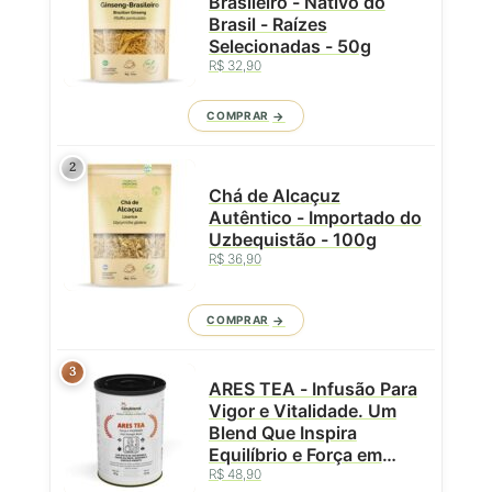
Brasileiro - Nativo do
Brasil - Raízes
Selecionadas - 50g
R$ 32,90
COMPRAR
2
Chá de Alcaçuz
Autêntico - Importado do
Uzbequistão - 100g
R$ 36,90
COMPRAR
3
ARES TEA - Infusão Para
Vigor e Vitalidade. Um
Blend Que Inspira
Equilíbrio e Força em
R$ 48,90
Cada Gole - Lata - 50g