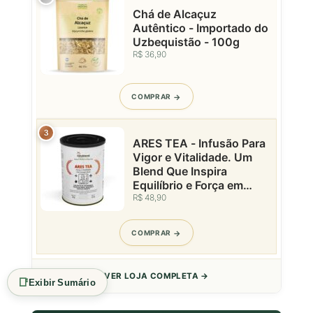
Chá de Alcaçuz
Autêntico - Importado do
Uzbequistão - 100g
R$ 36,90
COMPRAR
3
ARES TEA - Infusão Para
Vigor e Vitalidade. Um
Blend Que Inspira
Equilíbrio e Força em
R$ 48,90
Cada Gole - Lata - 50g
COMPRAR
VER LOJA COMPLETA →
📑
Exibir Sumário