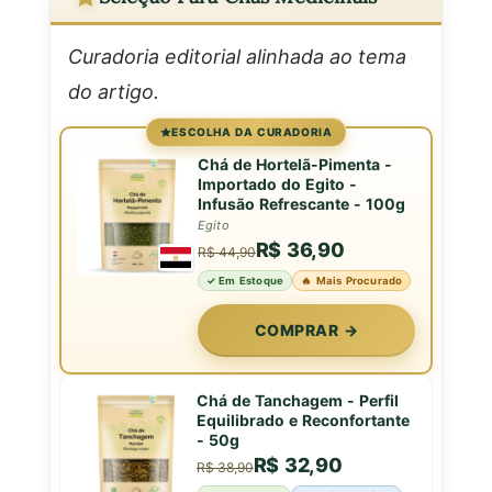
Curadoria editorial alinhada ao tema
do artigo.
ESCOLHA DA CURADORIA
Chá de Hortelã-Pimenta -
Importado do Egito -
Infusão Refrescante - 100g
Egito
R$ 36,90
R$ 44,90
✓ Em Estoque
🔥 Mais Procurado
COMPRAR →
Chá de Tanchagem - Perfil
Equilibrado e Reconfortante
- 50g
R$ 32,90
R$ 38,90