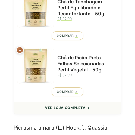
Chá de Tanchagem -
Perfil Equilibrado e
Reconfortante - 50g
R$ 32,90
COMPRAR
3
Chá de Picão Preto -
Folhas Selecionadas -
Perfil Vegetal - 50g
R$ 32,90
COMPRAR
VER LOJA COMPLETA →
Picrasma amara (L.) Hook.f., Quassia