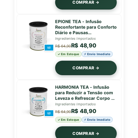
COMPRAR →
EPIONE TEA - Infusão
Reconfortante para Conforto
Diário e Pausas
Restauradoras - Lata - 50g
Ingredientes Importados
R$ 48,90
R$ 64,90
✓ Em Estoque
⚡ Envio Imediato
COMPRAR →
HARMONIA TEA - Infusão
para Reduzir a Tensão com
Leveza e Refrescar Corpo e
Mente - Lata - 50g
Ingredientes Importados
R$ 48,90
R$ 64,90
✓ Em Estoque
⚡ Envio Imediato
COMPRAR →