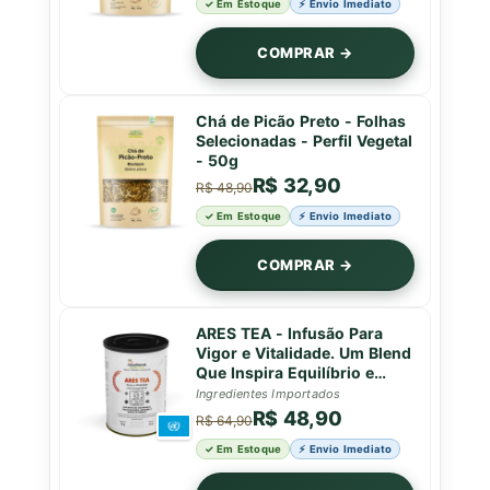
✓ Em Estoque
⚡ Envio Imediato
COMPRAR →
Chá de Picão Preto - Folhas
Selecionadas - Perfil Vegetal
- 50g
R$ 32,90
R$ 48,90
✓ Em Estoque
⚡ Envio Imediato
COMPRAR →
ARES TEA - Infusão Para
Vigor e Vitalidade. Um Blend
Que Inspira Equilíbrio e
Força em Cada Gole - Lata -
Ingredientes Importados
50g
R$ 48,90
R$ 64,90
✓ Em Estoque
⚡ Envio Imediato