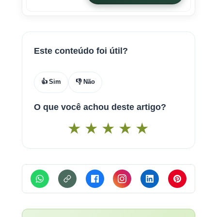
Este conteúdo foi útil?
👍 Sim
👎 Não
O que você achou deste artigo?
★
★
★
★
★