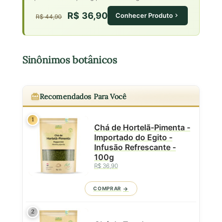
R$ 36,90
Conhecer Produto
R$ 44,90
Sinônimos botânicos
Recomendados Para Você
1
Chá de Hortelã-Pimenta -
Importado do Egito -
Infusão Refrescante -
100g
R$ 36,90
COMPRAR
2