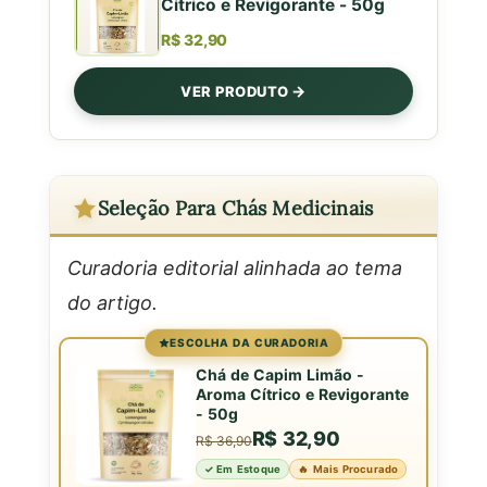
Cítrico e Revigorante - 50g
R$ 32,90
VER PRODUTO
Seleção Para Chás Medicinais
Curadoria editorial alinhada ao tema
do artigo.
ESCOLHA DA CURADORIA
Chá de Capim Limão -
Aroma Cítrico e Revigorante
- 50g
R$ 32,90
R$ 36,90
✓ Em Estoque
🔥 Mais Procurado