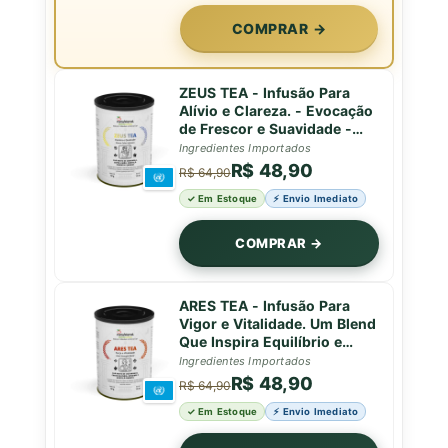
COMPRAR →
ZEUS TEA - Infusão Para
Alívio e Clareza. - Evocação
de Frescor e Suavidade -
Lata Premium - 50g
Ingredientes Importados
R$ 48,90
R$ 64,90
✓ Em Estoque
⚡ Envio Imediato
COMPRAR →
ARES TEA - Infusão Para
Vigor e Vitalidade. Um Blend
Que Inspira Equilíbrio e
Força em Cada Gole - Lata -
Ingredientes Importados
50g
R$ 48,90
R$ 64,90
✓ Em Estoque
⚡ Envio Imediato