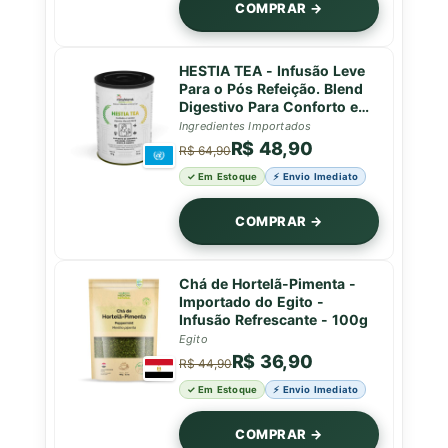
COMPRAR →
HESTIA TEA - Infusão Leve
Para o Pós Refeição. Blend
Digestivo Para Conforto e
Leveza - Lata - 50g
Ingredientes Importados
R$ 48,90
R$ 64,90
✓ Em Estoque
⚡ Envio Imediato
COMPRAR →
Chá de Hortelã-Pimenta -
Importado do Egito -
Infusão Refrescante - 100g
Egito
R$ 36,90
R$ 44,90
✓ Em Estoque
⚡ Envio Imediato
COMPRAR →