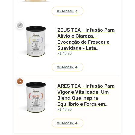
COMPRAR
2
ZEUS TEA - Infusão Para
Alívio e Clareza. -
Evocação de Frescor e
Suavidade - Lata
Premium - 50g
R$ 48,90
COMPRAR
3
ARES TEA - Infusão Para
Vigor e Vitalidade. Um
Blend Que Inspira
Equilíbrio e Força em
R$ 48,90
Cada Gole - Lata - 50g
COMPRAR