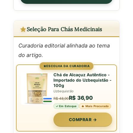
Seleção Para Chás Medicinais
Curadoria editorial alinhada ao tema
do artigo.
ESCOLHA DA CURADORIA
Chá de Alcaçuz Autêntico -
Importado do Uzbequistão -
100g
Uzbequistão
R$ 36,90
R$ 48,90
✓ Em Estoque
🔥 Mais Procurado
COMPRAR →