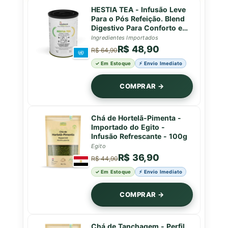
HESTIA TEA - Infusão Leve
Para o Pós Refeição. Blend
Digestivo Para Conforto e
Leveza - Lata - 50g
Ingredientes Importados
R$ 48,90
R$ 64,90
✓ Em Estoque
⚡ Envio Imediato
COMPRAR →
Chá de Hortelã-Pimenta -
Importado do Egito -
Infusão Refrescante - 100g
Egito
R$ 36,90
R$ 44,90
✓ Em Estoque
⚡ Envio Imediato
COMPRAR →
Chá de Tanchagem - Perfil