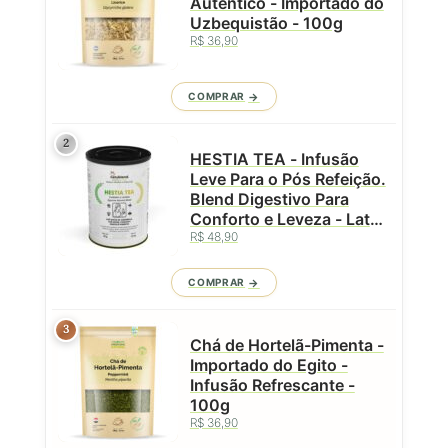
Autêntico - Importado do
Uzbequistão - 100g
R$ 36,90
COMPRAR
2
HESTIA TEA - Infusão
Leve Para o Pós Refeição.
Blend Digestivo Para
Conforto e Leveza - Lata
- 50g
R$ 48,90
COMPRAR
3
Chá de Hortelã-Pimenta -
Importado do Egito -
Infusão Refrescante -
100g
R$ 36,90