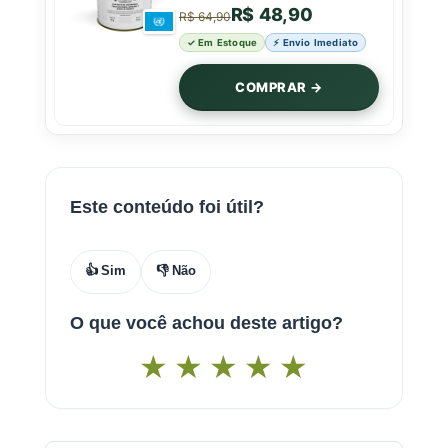
50g
R$ 48,90
R$ 64,90
✓ Em Estoque
⚡ Envio Imediato
COMPRAR →
Este conteúdo foi útil?
👍 Sim
👎 Não
O que você achou deste artigo?
★
★
★
★
★