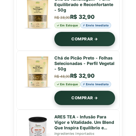
Equilibrado e Reconfortante
- 50g
R$ 32,90
R$ 38,90
✓ Em Estoque
⚡ Envio Imediato
COMPRAR →
Chá de Picão Preto - Folhas
Selecionadas - Perfil Vegetal
- 50g
R$ 32,90
R$ 48,90
✓ Em Estoque
⚡ Envio Imediato
COMPRAR →
ARES TEA - Infusão Para
Vigor e Vitalidade. Um Blend
Que Inspira Equilíbrio e
Força em Cada Gole - Lata -
Ingredientes Importados